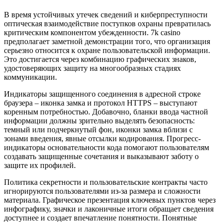
В время устойчивых утечек сведений и киберпреступности
оптическая взаимодействие поступков охраны превратилась
критическим компонентом убежденности. 7k casino
предполагает заметной демонстрации того, что организация
серьезно относится к охране пользовательской информации.
Это достигается через комбинацию графических знаков,
удостоверяющих защиту на многообразных стадиях
коммуникации.
Индикаторы защищенного соединения в адресной строке
браузера – иконка замка и протокол HTTPS – выступают
коренным потребностью. Добавочно, бланки ввода частной
информации должны зрительно выделять безопасность:
темный или подчеркнутый фон, иконки замка вблизи с
зонами введения, явные отсылки кодирования. Прогресс-
индикаторы основательности кода помогают пользователям
создавать защищенные сочетания и выказывают заботу о
защите их профилей.
Политика секретности и пользовательские контракты часто
игнорируются пользователями из-за размера и сложности
материала. Графическое презентация ключевых пунктов через
инфографику, значки и лаконичные итоги обращает сведения
доступнее и создает впечатление понятности. Понятные