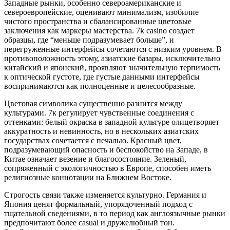
Западные рынки, особенно североамериканские и
североевропейские, оценивают минимализм, изобилие
чистого пространства и сбалансированные цветовые
заключения как маркеры мастерства. 7k casino создает
образцы, где “меньше подразумевает больше”, и
перегруженные интерфейсы сочетаются с низким уровнем. В
противоположность этому, азиатские базары, исключительно
китайский и японский, проявляют значительную терпимость
к оптической густоте, где густые данными интерфейсы
воспринимаются как полноценные и целесообразные.
Цветовая символика существенно разнится между
культурами. 7к регулирует чувственные соединения с
оттенками: белый окраска в западной культуре олицетворяет
аккуратность и невинность, но в нескольких азиатских
государствах сочетается с печалью. Красный цвет,
подразумевающий опасность и беспокойство на Западе, в
Китае означает везение и благосостояние. Зеленый,
сопряженный с экологичностью в Европе, способен иметь
религиозные коннотации на Ближнем Востоке.
Строгость связи также изменяется культурно. Германия и
Япония ценят формальный, упорядоченный подход с
тщательной сведениями, в то период как англоязычные рынки
предпочитают более casual и дружелюбный тон.