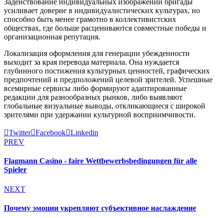
Задействование индивидуальных изображений бригады
усиливает доверие в индивидуалистических культурах, но
способно быть менее грамотно в коллективистских
обществах, где больше расцениваются совместные победы и
организационная репутация.
Локализация оформления для генерации убежденности
выходит за края перевода материала. Она нуждается
глубинного постижения культурных ценностей, графических
предпочтений и предположений целевой зрителей. Успешные
всемирные сервисы либо формируют адаптированные
редакции для разнообразных рынков, либо выявляют
глобальные визуальные выводы, откликающиеся с широкой
зрителями при удержании культурной восприимчивости.
Twitter
Facebook
Linkedin
PREV
Flagmann Casino - faire Wettbewerbsbedingungen für alle
Spieler
NEXT
Почему эмоции укрепляют субъективное наслаждение