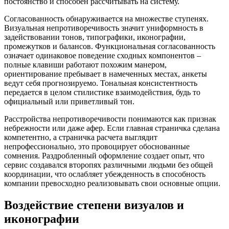
постоянство и способен рассчитывать на систему.
Согласованность обнаруживается на множестве ступенях.
Визуальная непротиворечивость значит униформность в
задействовании тонов, типографики, иконографии,
промежутков и балансов. Функциональная согласованность
означает одинаковое поведение сходных компонентов –
полные клавиши работают похожим манером,
ориентирование пребывает в намеченных местах, анкеты
ведут себя прогнозируемо. Тональная консистентность
передается в целом стилистике взаимодействия, будь то
официальный или приветливый тон.
Расстройства непротиворечивости понимаются как признак
небрежности или даже афер. Если главная страничка сделана
компетентно, а страничка расчета выглядит
непрофессионально, это провоцирует обоснованные
сомнения. Раздробленный оформление создает опыт, что
сервис создавался второпях различными людьми без общей
координации, что ослабляет убежденность в способность
компании превосходно реализовывать свои основные опции.
Воздействие степени визуалов и
иконографии