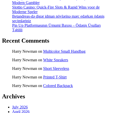
Modern Gambler
Slottio Casino: Quick‑Fire Slots & Rapid Wins voor de
Moderne Speler
Betandreas-də digər idman növlərinə mərc edərkən ödəniş
seçimləriniz
Pin Up Platformasının Ümumi Baxışı – Ödəniş Üsulları
Təhlili
Recent Comments
Harry Newman
on
Multicolor Small Handbag
Harry Newman
on
White Sneakers
Harry Newman
on
Short Sleeveless
Harry Newman
on
Printed T-Shirt
Harry Newman
on
Colored Backpack
Archives
July 2026
April 2026