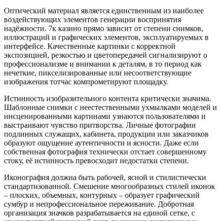
Оптический материал является единственным из наиболее
воздействующих элементов генерации воспринятия
надёжности. 7к казино прямо зависит от степени снимков,
иллюстраций и графических элементов, эксплуатируемых в
интерфейсе. Качественные картинки с корректной
экспозицией, резкостью и цветопередачей сигнализируют о
профессионализме и внимании к деталям, в то период как
нечеткие, пикселизированные или несоответствующие
изображения тотчас компрометируют площадку.
Истинность изобразительного контента критически значима.
Шаблонные снимки с неестественными ухмылками моделей и
инсценированными картинами узнаются пользователями и
выстраивают чувство притворства. Личные фотографии
подлинных служащих, кабинета, продукции или заказчиков
образуют ощущение аутентичности и ясности. Даже если
собственная фотография технически отстает совершенному
стоку, её истинность превосходит недостатки степени.
Иконография должна быть рабочей, ясной и стилистически
стандартизованной. Смешение многообразных стилей иконок
– плоских, объемных, контурных – образует графический
сумбур и непрофессиональное переживание. Добротная
организация значков разрабатывается на единой сетке, с