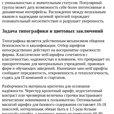
с уникальностью и значительным статусом. Популярный
группа может дать возможность себе более интенсивные и
динамичные интерфейсы. Расхождение между визуальным
языком и надеждами целевой зрителей порождает
познавательный несоответствие и разрушает уверенность.
Задача типографики и цветовых заключений
Типографика является действенным механизмом общения
безопасности и квалификации. Отбор шрифтов
непосредственно действует на воспринятие серьезности
фирмы. Классические serif-шрифты сочетаются с
классичностью, надежностью и влиянием, что превращает их
приоритетными для материальных учреждений, правовых
фирм и обучающих заведений. Нынешние sans-serif шрифты
сообщают передовитость, откровенность и технологичность,
годясь для IT-компаний и стартапов.
Разборчивость материала критична для осознания
надёжности. Чересчур крохотный шрифт, недостаточный
контраст или чрезмерная величина строчки выстраивают
впечатление невнимания к пользователю. Оптимальный
масштаб шрифта для базового содержания составляет 16-18
пикселей, интерлиньяж обязан быть в 1.5 раза больше
масштаба шрифта, а величина линии не превышать 60-80