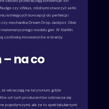
óre celowo przekraczają konwencje: ich
 xNudge czy xWays, zdolnymi stworzyć setki
u istniejących koncepcji do perfekcji i
in czy mechanika Dream Drop Jackpot. Obie
stii matematycznego modelu gier. W AlaWin
utną czołówkę innowatorów w branży
 – na co
, że wkraczają na terytorium, gdzie
ułów od tych producentów odznacza się
ne pojedynczymi, ale za to spektakularnymi