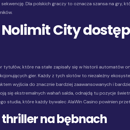
sekwencję. Dla polskich graczy to oznacza szansa na gry, któ
ników.
 Nolimit City dost
r tytułów, które na stałe zapisały się w historii automatów onl
jonujących gier. Każdy z tych slotów to niezależny ekosyst
ktem wyjścia do znacznie bardziej zaawansowanych i bardzie
boją się ekstremalnych wahań salda, odnajdą tu pozycje świet
tego studia, które każdy bywalec AlaWin Casino powinien prze
thriller na bębnach