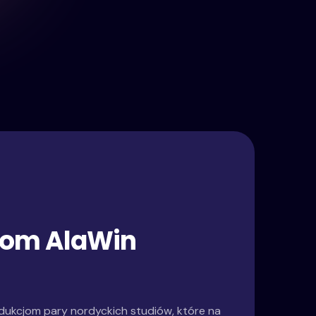
from AlaWin
dukcjom pary nordyckich studiów, które na