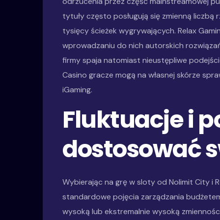
odrzucenia przez część mainstreamowej publi
tytuły często posługują się zmienną liczbą
tysięcy ścieżek wygrywających. Relax Gaming
wprowadzaniu do nich autorskich rozwiązań
firmy spaja natomiast nieustępliwe podejści
Casino gracze mogą na własnej skórze spra
iGaming.
Fluktuacje i 
dostosować s
Wybierając na grę w sloty od Nolimit City i
standardowe pojęcia zarządzania budżetem
wysoką lub ekstremalnie wysoką zmienności