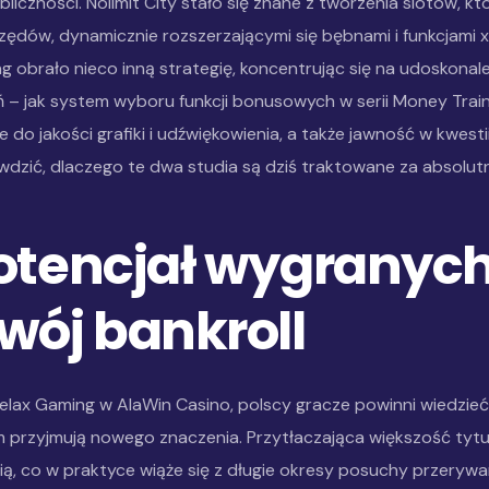
czności. Nolimit City stało się znane z tworzenia slotów, kt
 rzędów, dynamicznie rozszerzającymi się bębnami i funkcjami
 obrało nieco inną strategię, koncentrując się na udoskonaleni
 – jak system wyboru funkcji bonusowych w serii Money Tra
e do jakości grafiki i udźwiękowienia, a także jawność w kwe
wdzić, dlaczego te dwa studia są dziś traktowane za absol
potencjał wygranych
wój bankroll
 Relax Gaming w AlaWin Casino, polscy gracze powinni wiedzieć
 przyjmują nowego znaczenia. Przytłaczająca większość tyt
ą, co w praktyce wiąże się z długie okresy posuchy przerywa