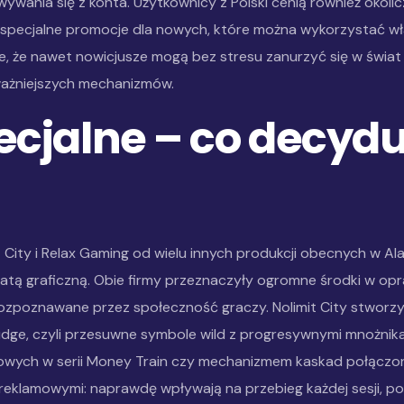
ywania się z konta. Użytkownicy z Polski cenią również okoli
 specjalne promocje dla nowych, które można wykorzystać wła
, że nawet nowicjusze mogą bez stresu zanurzyć się w świa
ważniejszych mechanizmów.
cjalne – co decyduje
ity i Relax Gaming od wielu innych produkcji obecnych w Ala
tą graficzną. Obie firmy przeznaczyły ogromne środki w opr
ozpoznawane przez społeczność graczy. Nolimit City stworz
Nudge, czyli przesuwne symbole wild z progresywnymi mnożnik
wych w serii Money Train czy mechanizmem kaskad połączoną
i reklamowymi: naprawdę wpływają na przebieg każdej sesji, 