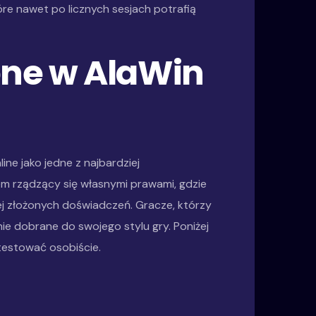
re nawet po licznych sesjach potrafią
ępne w AlaWin
ine jako jedne z najbardziej
em rządzący się własnymi prawami, gdzie
j złożonych doświadczeń. Gracze, którzy
nie dobrane do swojego stylu gry. Poniżej
testować osobiście.