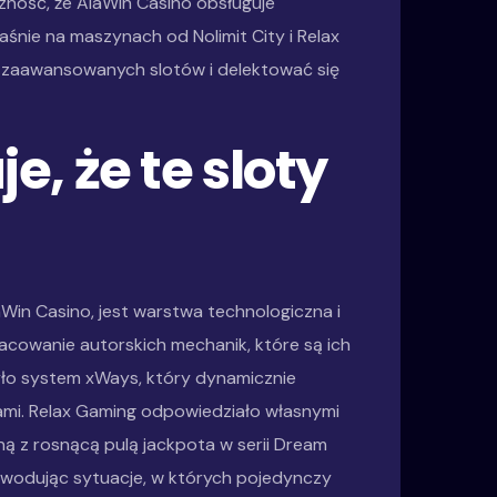
czność, że AlaWin Casino obsługuje
śnie na maszynach od Nolimit City i Relax
t zaawansowanych slotów i delektować się
, że te sloty
Win Casino, jest warstwa technologiczna i
acowanie autorskich mechanik, które są ich
yło system xWays, który dynamicznie
ami. Relax Gaming odpowiedziało własnymi
 z rosnącą pulą jackpota w serii Dream
powodując sytuacje, w których pojedynczy