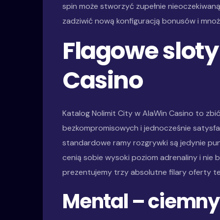
spin może stworzyć zupełnie nieoczekiwaną 
zadziwić nową konfiguracją bonusów i mnoż
Flagowe sloty
Casino
Katalog Nolimit City w AlaWin Casino to zbió
bezkompromisowych i jednocześnie satysfakc
standardowe ramy rozgrywki są jedynie pun
cenią sobie wysoki poziom adrenaliny i nie 
prezentujemy trzy absolutne filary oferty 
Mental – ciemny 