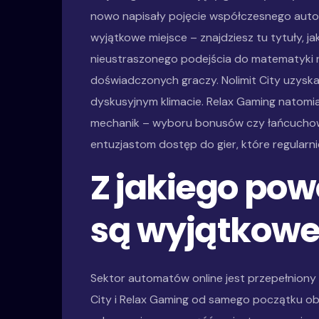
nowo napisały pojęcie współczesnego au
wyjątkowe miejsce – znajdziesz tu tytuły, 
nieustraszonego podejścia do matematyki r
doświadczonych graczy. Nolimit City uzyska
dyskusyjnym klimacie. Relax Gaming natomia
mechanik – wyboru bonusów czy łańcuchowy
entuzjastom dostęp do gier, które regularni
Z jakiego pow
są wyjątkowe 
Sektor automatów online jest przepełniony
City i Relax Gaming od samego początku obra