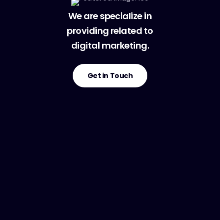
We are specialize in
providing related to
digital marketing.
Get in Touch