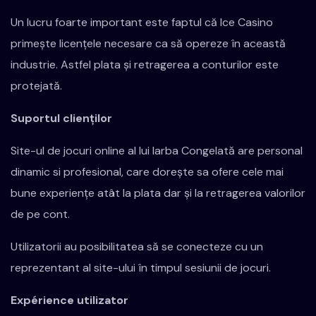
Un lucru foarte important este faptul că Ice Casino
primește licențele necesare ca să opereze în această
industrie. Astfel plata și retragerea a conturilor este
protejată.
Suportul clienților
Site-ul de jocuri online al lui Iarba Congelată are personal
dinamic si profesional, care dorește sa ofere cele mai
bune experiențe atât la plata dar și la retragerea valorilor
de pe cont.
Utilizatorii au posibilitatea să se conecteze cu un
reprezentant al site-ului în timpul sesiunii de jocuri.
Expérience utilizator