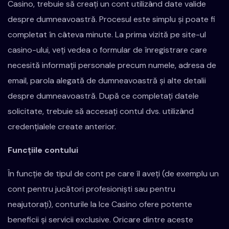
Casino, trebuie să creați un cont utilizând date valide
despre dumneavoastră. Procesul este simplu și poate fi
completat în câteva minute. La prima vizită pe site-ul
casino-ului, veți vedea o formular de înregistrare care
necesită informații personale precum numele, adresa de
email, parola alegată de dumneavoastră și alte detalii
despre dumneavoastră. După ce completați datele
solicitate, trebuie să accesați contul dvs. utilizând
credențialele create anterior.
Funcțiile contului
În funcție de tipul de cont pe care îl aveți (de exemplu un
cont pentru jucători profesioniști sau pentru
neajutorați), conturile la Ice Casino ofere potente
beneficii și servicii exclusive. Oricare dintre aceste