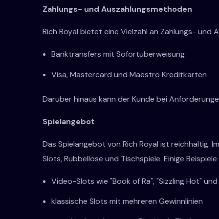
Zahlungs- und Auszahlungsmethoden
Rich Royal bietet eine Vielzahl an Zahlungs- und 
Banktransfers mit Sofortüberweisung
Visa, Mastercard und Maestro Kreditkarten
Darüber hinaus kann der Kunde bei Anforderunge
Spielangebot
Das Spielangebot von Rich Royal ist reichhaltig. 
Slots, Rubbellose und Tischspiele. Einige Beispiele 
Video-Slots wie "Book of Ra", "Sizzling Hot" un
klassische Slots mit mehreren Gewinnlinien