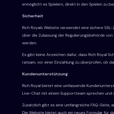
ermöglicht es Spielern, direkt in den Spielen zu 
Sicherheit
Rich Royals Website verwendet eine sichere SSL-Z
über die Zulassung der Regulierungsbehörde von Ma
werden.
Es gibt keine Anzeichen dafür, dass Rich Royal Sc
ratsam, vor einer Einzahlung zu überprüfen, ob das
Kundenunterstützung
Rich Royal bietet eine umfassende Kundenunterst
Live-Chat mit einem Supportteam sprechen und al
Zusätzlich gibt es eine umfangreiche FAQ-Seite,
Die Website bietet auch ein neues Formular für 