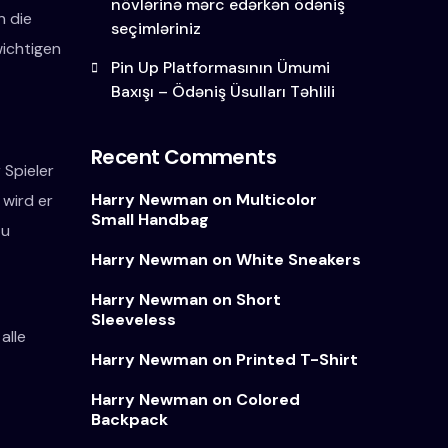
növlərinə mərc edərkən ödəniş
n die
seçimləriniz
wichtigen
Pin Up Platformasının Ümumi
Baxışı – Ödəniş Üsulları Təhlili
Recent Comments
 Spieler
Harry Newman
on
Multicolor
 wird er
Small Handbag
zu
Harry Newman
on
White Sneakers
Harry Newman
on
Short
Sleeveless
alle
Harry Newman
on
Printed T-Shirt
Harry Newman
on
Colored
Backpack