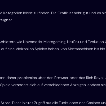
 Kategorien leicht zu finden. Die Grafik ist sehr gut und es sin
rfügbar.
Anbietern wie Novomatic, Microgaming, NetEnt und Evolution
auf eine Vielzahl an Spielen haben, von Slotmaschinen bis hin 
 kann daher problemlos über den Browser oder das Rich Royal
 Spiele verändert sich auf verschiedenen Anzeigen, sodass si
 Store. Diese bietet Zugriff auf alle Funktionen des Casinos un