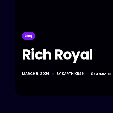
Blog
Rich Royal
MARCH 5, 2026
BY
KARTHIKBS9
0
COMMENT