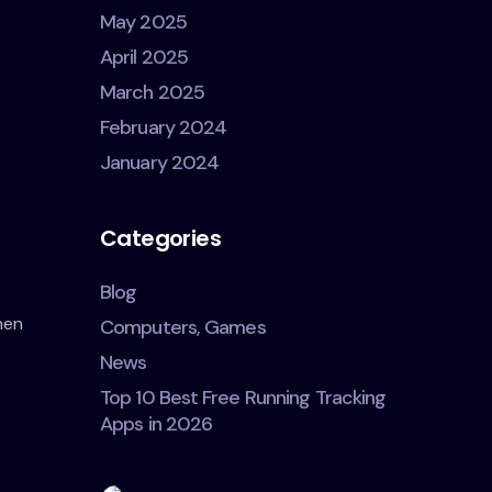
May 2025
April 2025
March 2025
February 2024
January 2024
Categories
Blog
hen
Computers, Games
News
Megan Black
Top 10 Best Free Running Tracking
Apps in 2026
AUTHOR OF BLOG