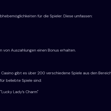
Abhebemöglichkeiten für die Spieler. Diese umfassen:
n von Auszahlungen einen Bonus erhalten.
Im Casino gibt es über 200 verschiedene Spiele aus den Bereic
für beliebte Spiele sind:
d "Lucky Lady’s Charm"