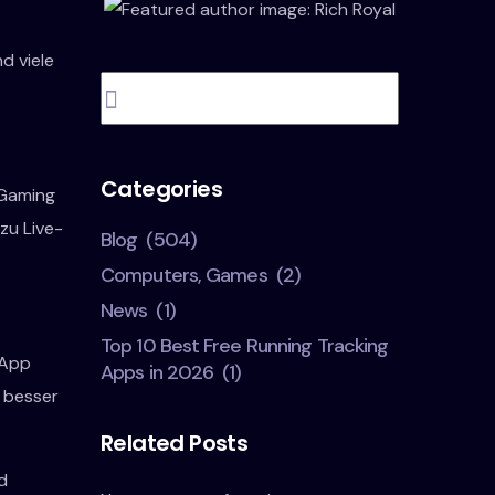
d viele
Categories
 Gaming
zu Live-
Blog
(504)
Computers, Games
(2)
News
(1)
Top 10 Best Free Running Tracking
-App
Apps in 2026
(1)
e besser
Related Posts
d