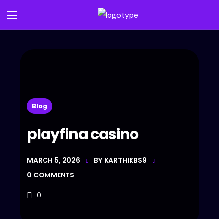
Blog
playfina casino
MARCH 5, 2026
BY
KARTHIKBS9
0
COMMENTS
0