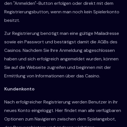
den "Anmelden"-Button erfolgen oder direkt mit dem
Registrierungsbutton, wenn man noch kein Spielerkonto
besitzt.
Zur Registrierung benötigt man eine gültige Mailadresse
sowie ein Passwort und bestätigst damit die AGBs des
Casinos. Nachdem Sie Ihre Anmeldung abgeschlossen
haben und sich erfolgreich angemeldet wurden, können
Sie auf die Webseite zugreifen und beginnen mit der
Ermittlung von Informationen über das Casino.
Kundenkonto
Nach erfolgreicher Registrierung werden Benutzer in ihr
neues Konto eingeloggt. Hier findet man alle verfügbaren
Optionen zum Navigieren zwischen dem Spielangebot,