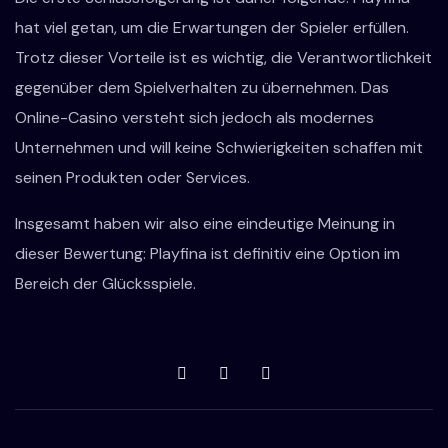
hat viel getan, um die Erwartungen der Spieler erfüllen.
Trotz dieser Vorteile ist es wichtig, die Verantwortlichkeit
gegenüber dem Spielverhalten zu übernehmen. Das
Online-Casino versteht sich jedoch als modernes
Unternehmen und will keine Schwierigkeiten schaffen mit
seinen Produkten oder Services.
Insgesamt haben wir also eine eindeutige Meinung in
dieser Bewertung: Playfina ist definitiv eine Option im
Bereich der Glücksspiele.