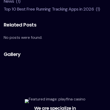
News
(1)
Top 10 Best Free Running Tracking Apps in 2026
(1)
Related Posts
No posts were found.
Gallery
We are specialize in