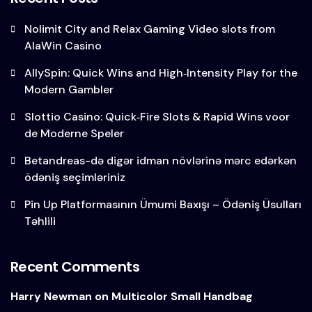
Nolimit City and Relax Gaming Video slots from
AlaWin Casino
AllySpin: Quick Wins and High‑Intensity Play for the
Modern Gambler
Slottio Casino: Quick‑Fire Slots & Rapid Wins voor
de Moderne Speler
Betandreas-də digər idman növlərinə mərc edərkən
ödəniş seçimləriniz
Pin Up Platformasının Ümumi Baxışı – Ödəniş Üsulları
Təhlili
Recent Comments
Harry Newman
on
Multicolor Small Handbag