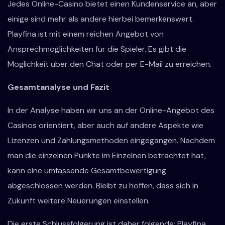
Jedes Online-Casino bietet einen Kundenservice an, aber
einige sind mehr als andere hierbei bemerkenswert.
Playfina ist mit einem reichen Angebot von
Ansprechmöglichkeiten für die Spieler. Es gibt die
Möglichkeit über den Chat oder per E-Mail zu erreichen.
Gesamtanalyse und Fazit
In der Analyse haben wir uns an der Online-Angebot des
Casinos orientiert, aber auch auf andere Aspekte wie
Lizenzen und Zahlungsmethoden eingegangen. Nachdem
man die einzelnen Punkte im Einzelnen betrachtet hat,
kann eine umfassende Gesamtbewertigung
abgeschlossen werden. Bleibt zu hoffen, dass sich in
Zukunft weitere Neuerungen einstellen.
Die erste Schlussfolgerung ist daher folgende: Playfina