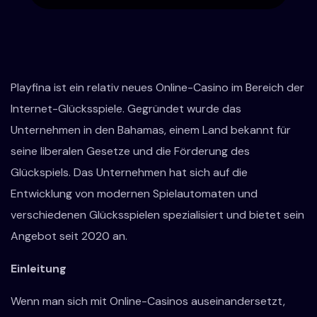
Playfina ist ein relativ neues Online-Casino im Bereich der
Internet-Glücksspiele. Gegründet wurde das
Unternehmen in den Bahamas, einem Land bekannt für
seine liberalen Gesetze und die Förderung des
Glückspiels. Das Unternehmen hat sich auf die
Entwicklung von modernen Spielautomaten und
verschiedenen Glücksspielen spezialisiert und bietet sein
Angebot seit 2020 an.
Einleitung
Wenn man sich mit Online-Casinos auseinandersetzt,