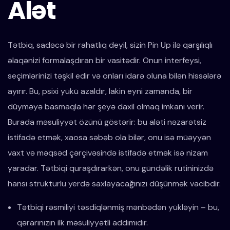
Alət
Tətbiq, sadəcə bir rahatlıq deyil, sizin Pin Up ilə qarşılıqlı
əlaqənizi formalaşdıran bir vasitədir. Onun interfeysi,
seçimlərinizi təşkil edir və onları idarə oluna bilən hissələrə
ayırır. Bu, psixi yükü azaldır, lakin eyni zamanda, bir
düyməyə basmaqla hər şeyə daxil olmaq imkanı verir.
Burada məsuliyyət özünü göstərir: bu aləti nəzarətsiz
istifadə etmək, xaosa səbəb ola bilər, onu isə müəyyən
vaxt və məqsəd çərçivəsində istifadə etmək isə nizam
yaradar. Tətbiqi quraşdırarkən, onu gündəlik rutininizdə
hansı strukturlu yerdə saxlayacağınızı düşünmək vacibdir.
Tətbiqi rəsmiliyi təsdiqlənmiş mənbədən yükləyin – bu,
qərarınızın ilk məsuliyyətli addımıdır.