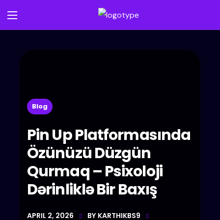
Blog
Pin Up Platformasında
Özünüzü Düzgün
Qurmaq – Psixoloji
Dərinliklə Bir Baxış
APRIL 2, 2026
BY
KARTHIKBS9