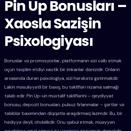
Pin Up Bonusları –
Xaosla Sazişin
Psixologiyası
Bonuslar və promosyonlar, platformanın sizi cəlb etmək
üçün təqdim etdiyi xaotik bir imkanlar dənizidir. Onların
arxasında duran psixologiya, sizi hərəkətə gətirməkdir.
Lakin məsuliyyətli bir baxış, bu təklifləri nizama salmağı
tələb edir. Pin Up-un müxtəlif təkliflərini – qeydiyyat
bonusu, depozit bonusları, pulsuz fırlanmalar – şərtlər və
tələblər baxımından diqqətlə araşdırmaq lazımdır. Bu, bir
hədiyyə deyil, öhdəlikdir. Onu qəbul etmək, müəyyən
qaydalara əməl etməyi öz üzərinizə götürmək deməkdir.