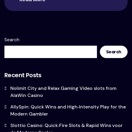
Search
Search
Recent Posts
Nolimit City and Relax Gaming Video slots from
AlaWin Casino
AllySpin: Quick Wins and High‑Intensity Play for the
Modern Gambler
Slottio Casino: Quick‑Fire Slots & Rapid Wins voor