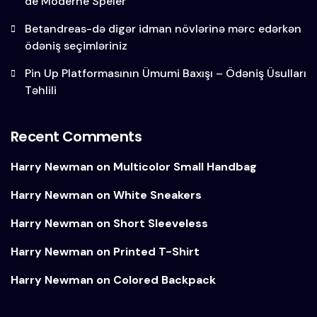
de Moderne Speler
Betandreas-də digər idman növlərinə mərc edərkən
ödəniş seçimləriniz
Pin Up Platformasının Ümumi Baxışı – Ödəniş Üsulları
Təhlili
Recent Comments
Harry Newman
on
Multicolor Small Handbag
Harry Newman
on
White Sneakers
Harry Newman
on
Short Sleeveless
Harry Newman
on
Printed T-Shirt
Harry Newman
on
Colored Backpack