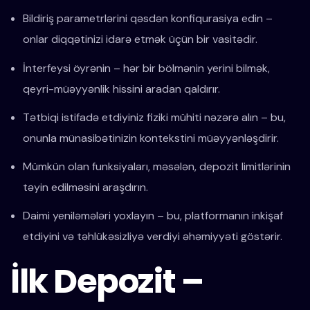
Bildiriş parametrlərini qəsdən konfiqurasiya edin –
onlar diqqətinizi idarə etmək üçün bir vasitədir.
İnterfeysi öyrənin – hər bir bölmənin yerini bilmək,
qeyri-müəyyənlik hissini aradan qaldırır.
Tətbiqi istifadə etdiyiniz fiziki mühiti nəzərə alın – bu,
onunla münasibətinizin kontekstini müəyyənləşdirir.
Mümkün olan funksiyaları, məsələn, depozit limitlərinin
təyin edilməsini araşdırın.
Daimi yeniləmələri yoxlayın – bu, platformanın inkişaf
etdiyini və təhlükəsizliyə verdiyi əhəmiyyəti göstərir.
İlk Depozit –