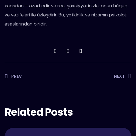
xaosdan – azad edir və real şəxsiyyətinizlə, onun hüquq
və vəzifələri ilə üzləşdirir. Bu, yetkinlik və nizamın psixoloji
əsaslarından biridir.
PREV
NEXT
Related Posts