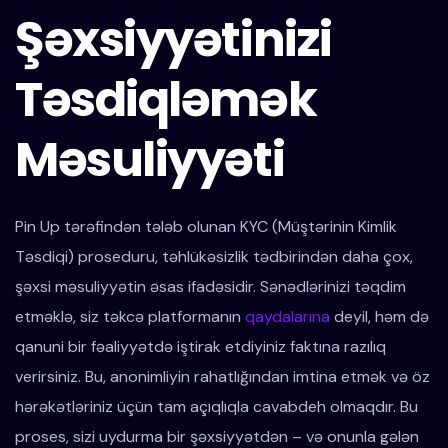
Şəxsiyyətinizi
Təsdiqləmək
Məsuliyyəti
Pin Up tərəfindən tələb olunan KYC (Müştərinin Kimlik
Təsdiqi) proseduru, təhlükəsizlik tədbirindən daha çox,
şəxsi məsuliyyətin əsas ifadəsidir. Sənədlərinizi təqdim
etməklə, siz təkcə platformanın
qaydalarına
deyil, həm də
qanuni bir fəaliyyətdə iştirak etdiyiniz faktına razılıq
verirsiniz. Bu, anonimliyin rahatlığından imtina etmək və öz
hərəkətləriniz üçün tam açıqlıqla cavabdeh olmaqdır. Bu
proses, sizi uydurma bir şəxsiyyətdən – və onunla gələn