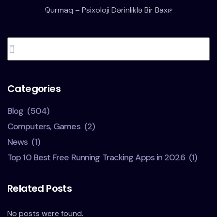
Categories
Blog
(504)
Computers, Games
(2)
News
(1)
Top 10 Best Free Running Tracking Apps in 2026
(1)
Related Posts
No posts were found.