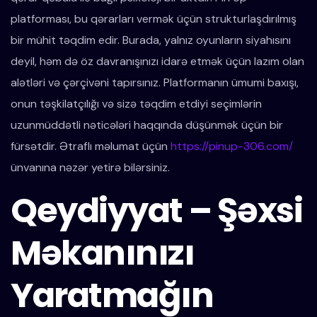
platforması, bu qərarları vermək üçün strukturlaşdırılmış
bir mühit təqdim edir. Burada, yalnız oyunların siyahısını
deyil, həm də öz davranışınızı idarə etmək üçün lazım olan
alətləri və çərçivəni tapırsınız. Platformanın ümumi baxışı,
onun təşkilatçılığı və sizə təqdim etdiyi seçimlərin
uzunmüddətli nəticələri haqqında düşünmək üçün bir
fürsətdir. Ətraflı məlumat üçün
https://pinup-306.com/
ünvanına nəzər yetirə bilərsiniz.
Qeydiyyat – Şəxsi
Məkanınızı
Yaratmağın