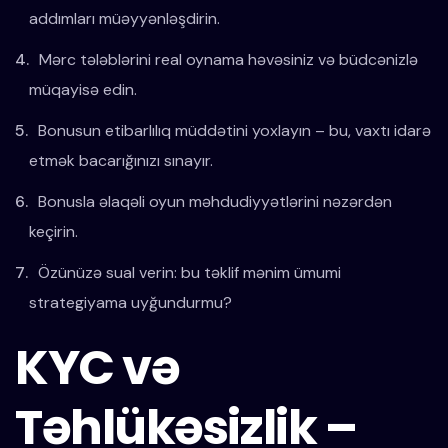
addımları müəyyənləşdirin.
Mərc tələblərini real oynama həvəsiniz və büdcənizlə
müqayisə edin.
Bonusun etibarlılıq müddətini yoxlayın – bu, vaxtı idarə
etmək bacarığınızı sınayır.
Bonusla əlaqəli oyun məhdudiyyətlərini nəzərdən
keçirin.
Özünüzə sual verin: bu təklif mənim ümumi
strategiyama uyğundurmu?
KYC və
Təhlükəsizlik –