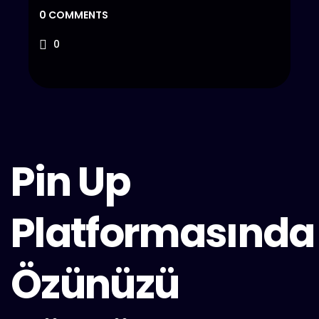
0
COMMENTS
0
Pin Up
Platformasında
Özünüzü