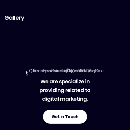
Gallery
We are specialize in
providing related to
digital marketing.
Get in Touch