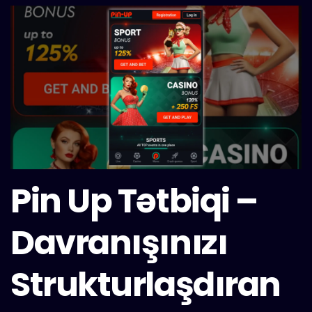
Pin Up Tətbiqi –
Davranışınızı
Strukturlaşdıran