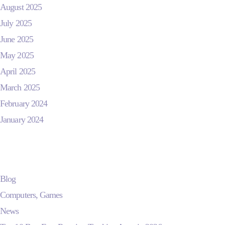
August 2025
July 2025
June 2025
May 2025
April 2025
March 2025
February 2024
January 2024
Categories
Blog
Computers, Games
News