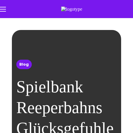
Blog
Spielbank
Reeperbahns
Glücksgefuhle