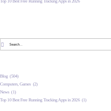
Top 10 Best Free Running Tracking Apps in 2026
Categories
Blog
(504)
Computers, Games
(2)
News
(1)
Top 10 Best Free Running Tracking Apps in 2026
(1)