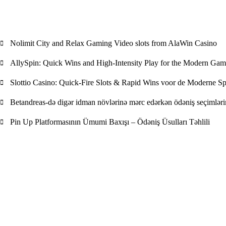
Recent Posts
Nolimit City and Relax Gaming Video slots from AlaWin Casino
AllySpin: Quick Wins and High‑Intensity Play for the Modern Gam
Slottio Casino: Quick‑Fire Slots & Rapid Wins voor de Moderne Sp
Betandreas-də digər idman növlərinə mərc edərkən ödəniş seçimləri
Pin Up Platformasının Ümumi Baxışı – Ödəniş Üsulları Təhlili
Recent Comments
Harry Newman
on
Multicolor Small Handbag
Harry Newman
on
White Sneakers
Harry Newman
on
Short Sleeveless