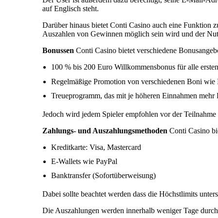
auf Englisch steht.
Darüber hinaus bietet Conti Casino auch eine Funktion 
Auszahlen von Gewinnen möglich sein wird und der Nutze
Bonussen
Conti Casino bietet verschiedene Bonusangebot
100 % bis 200 Euro Willkommensbonus für alle erste
Regelmäßige Promotion von verschiedenen Boni wie 
Treueprogramm, das mit je höheren Einnahmen mehr 
Jedoch wird jedem Spieler empfohlen vor der Teilnahme 
Zahlungs- und Auszahlungsmethoden
Conti Casino bi
Kreditkarte: Visa, Mastercard
E-Wallets wie PayPal
Banktransfer (Sofortüberweisung)
Dabei sollte beachtet werden dass die Höchstlimits unter
Die Auszahlungen werden innerhalb weniger Tage durchgef