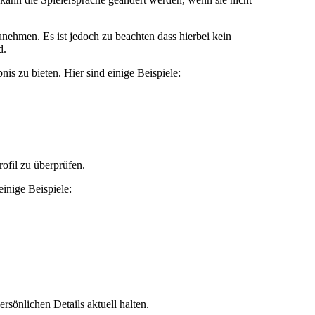
nehmen. Es ist jedoch zu beachten dass hierbei kein
d.
is zu bieten. Hier sind einige Beispiele:
ofil zu überprüfen.
inige Beispiele:
sönlichen Details aktuell halten.