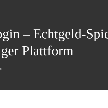
gin – Echtgeld-Spie
ger Plattform
S