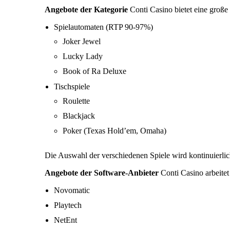
Angebote der Kategorie
Conti Casino bietet eine große 
Spielautomaten (RTP 90-97%)
Joker Jewel
Lucky Lady
Book of Ra Deluxe
Tischspiele
Roulette
Blackjack
Poker (Texas Hold’em, Omaha)
Die Auswahl der verschiedenen Spiele wird kontinuierlich
Angebote der Software-Anbieter
Conti Casino arbeitet
Novomatic
Playtech
NetEnt