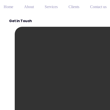
Home
About
Services
Clients
Contact us
Get in Touch