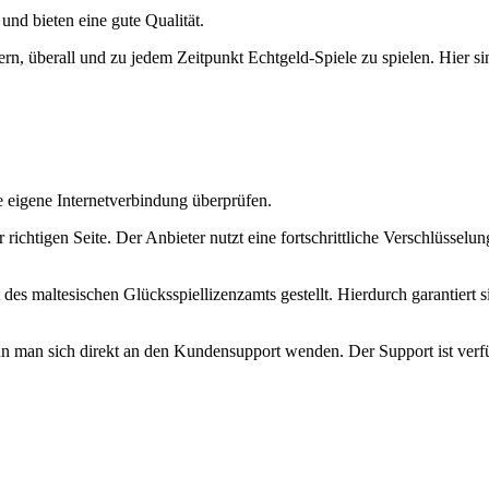
und bieten eine gute Qualität.
rn, überall und zu jedem Zeitpunkt Echtgeld-Spiele zu spielen. Hier s
 eigene Internetverbindung überprüfen.
r richtigen Seite. Der Anbieter nutzt eine fortschrittliche Verschlüsselu
s maltesischen Glücksspiellizenzamts gestellt. Hierdurch garantiert sic
n man sich direkt an den Kundensupport wenden. Der Support ist verf