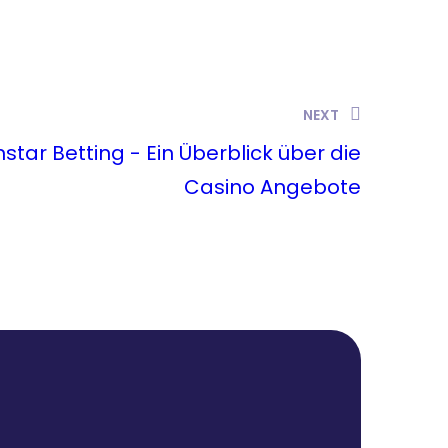
NEXT
tar Betting - Ein Überblick über die
Casino Angebote