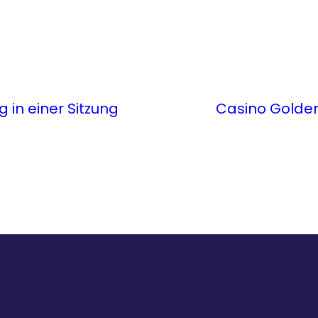
 in einer Sitzung
Casino Goldens