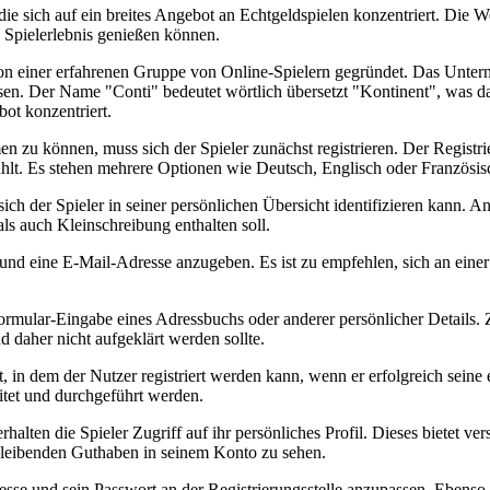
die sich auf ein breites Angebot an Echtgeldspielen konzentriert. Die 
ges Spielerlebnis genießen können.
n einer erfahrenen Gruppe von Online-Spielern gegründet. Das Unterneh
en. Der Name "Conti" bedeutet wörtlich übersetzt "Kontinent", was dara
ot konzentriert.
 zu können, muss sich der Spieler zunächst registrieren. Der Registri
ählt. Es stehen mehrere Optionen wie Deutsch, Englisch oder Französi
 sich der Spieler in seiner persönlichen Übersicht identifizieren kann
ls auch Kleinschreibung enthalten soll.
nd eine E-Mail-Adresse anzugeben. Es ist zu empfehlen, sich an einer
Formular-Eingabe eines Adressbuchs oder anderer persönlicher Details. 
d daher nicht aufgeklärt werden sollte.
n dem der Nutzer registriert werden kann, wenn er erfolgreich seine er
reitet und durchgeführt werden.
alten die Spieler Zugriff auf ihr persönliches Profil. Dieses bietet v
leibenden Guthaben in seinem Konto zu sehen.
esse und sein Passwort an der Registrierungsstelle anzupassen. Ebenso