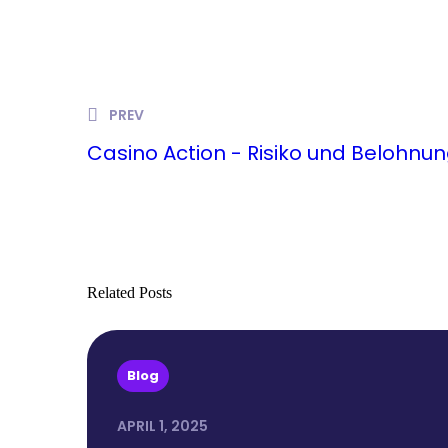
PREV
Casino Action - Risiko und Belohnung
Related Posts
Blog
APRIL 1, 2025