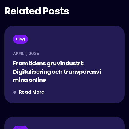
Related Posts
Blog
APRIL 1, 2025
Framtidens gruvindustri:
Digitalisering och transparens i
mina online
Read More