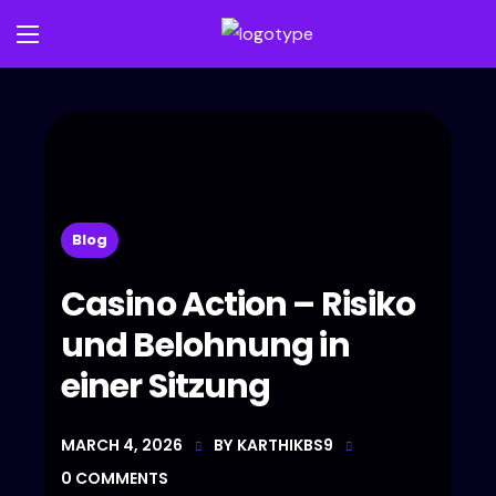
Blog
Casino Action – Risiko
und Belohnung in
einer Sitzung
MARCH 4, 2026
BY
KARTHIKBS9
0
COMMENTS