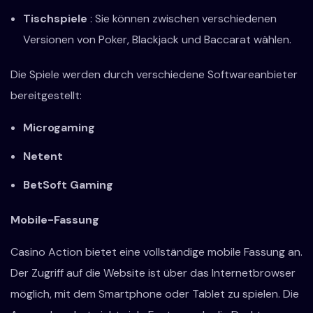
Tischspiele
: Sie können zwischen verschiedenen
Versionen von Poker, Blackjack und Baccarat wählen.
Die Spiele werden durch verschiedene Softwareanbieter
bereitgestellt:
Microgaming
Netent
BetSoft Gaming
Mobile-Fassung
Casino Action bietet eine vollständige mobile Fassung an.
Der Zugriff auf die Website ist über das Internetbrowser
möglich, mit dem Smartphone oder Tablet zu spielen. Die