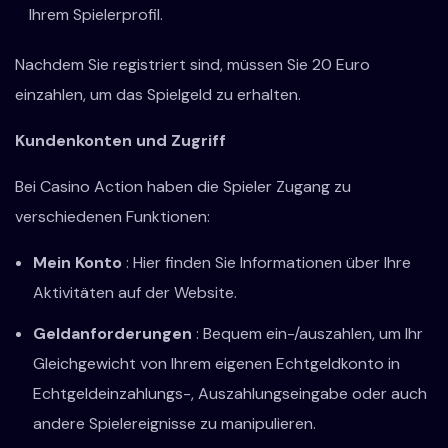
Ihrem Spielerprofil.
Nachdem Sie registriert sind, müssen Sie 20 Euro
einzahlen, um das Spielgeld zu erhalten.
Kundenkonten und Zugriff
Bei Casino Action haben die Spieler Zugang zu
verschiedenen Funktionen:
Mein Konto
: Hier finden Sie Informationen über Ihre
Aktivitäten auf der Website.
Geldanforderungen
: Bequem ein-/auszahlen, um Ihr
Gleichgewicht von Ihrem eigenen Echtgeldkonto in
Echtgeldeinzahlungs-, Auszahlungseingabe oder auch
andere Spielereignisse zu manipulieren.