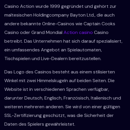
Casino Action wurde 1999 gegründet und gehört zur
maltesischen Holdingcompany Bayton Ltd., die auch
andere bekannte Online-Casinos wie Captain Cooks
Casino oder Grand Mondial
Action casino
Casino
betreibt. Das Unternehmen hat sich darauf spezialisiert,
ein umfassendes Angebot an Spielautomaten,
Tischspielen und Live-Dealern bereitzustellen.
Das Logo des Casinos besteht aus einem stilisierten
Winkel mit zwei Himmelskugeln auf beiden Seiten. Die
Website ist in verschiedenen Sprachen verfügbar,
darunter Deutsch, Englisch, Französisch, Italienisch und
weiteren mehreren anderen. Sie wird von einer gültigen
SSL-Zertifizierung geschützt, was die Sicherheit der
Daten des Spielers gewährleistet.