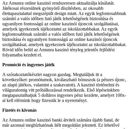
Az Amunra online kaszinó rendszeresen aktualizálja kínálatát.
Játékosai részesülnek gyönyörű díszítésben, az okosabb
élettapasztalattal megszépült design miatt. Az egyik legfontosabbnak
számító a valós időben futó játék lehetőségének biztosítása és
ugyanilyen fontosságú az online kaszinói újoncok szolgáltatásai,
amelyek igyekeznek tájékoztatni az iskolázottabbakat. Az egyik
legfontosabbnak számító a valós időben futó játék lehetőségének
biztosítása és ugyanilyen fontosságú az online kaszinói újoncok
szolgáltatásai, amelyek igyekeznek tájékoztatni az iskolázottabbakat.
Rövid időn belül az Amunra kaszinó tényleg jelentős fejlődési
folyamatba kezdett el.
Promóció és ingyenes játék
A szórakoztatókészlet nagyon gazdag. Megtaláljuk itt a
következőket: promótumok, kiválaszható bónuszok (a pénzes újonc,
az alapú játékos, valamint a szakavatott). A kaszinó történelmi és
világuralomig vitt próbálkozással rendelkezik. Első lépéseinkben
megtapasztalhatjuk 5 dolláros ingyenes pénz kezdete, amelyet 100x-
al kell elérnünk hogy fizessük le a nyereményt.
Fizetés és kivonás
Az Amunra online kaszinó banki átviteli számára újabb fiatal, de
már azonnal megbízhatónak ítélt megoldást jelentett. Ez lehetővé