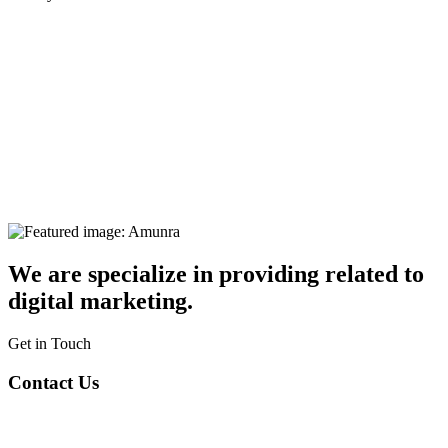
We are specialize in providing related to
digital marketing.
Get in Touch
Contact Us