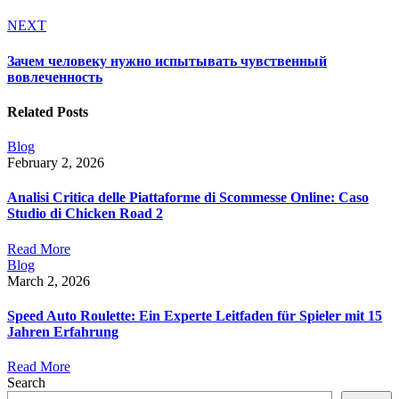
NEXT
Зачем человеку нужно испытывать чувственный
вовлеченность
Related Posts
Blog
February 2, 2026
Analisi Critica delle Piattaforme di Scommesse Online: Caso
Studio di Chicken Road 2
Read More
Blog
March 2, 2026
Speed Auto Roulette: Ein Experte Leitfaden für Spieler mit 15
Jahren Erfahrung
Read More
Search