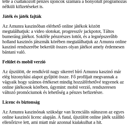
tette a csatlakozott pénzes újoncok számára a bonyolult programozás
nélküli kifizetéseket is.
Játék és játék fajták
Az Amunra kaszinóban elérhető online játékok között
megtalálhatjuk: a video slotokat, progresszív jackpotot, Táltos
bumeráng játékot. Sokféle pénzrészes lottót, és a legnépszerűbb
holland kaszinós játszmák körében megtalálhatjuk az Amunra online
kaszinó rendszerébe bekerült összes olyan játékot amely érdemesen
bántani való.
Felület és mobil verzió
Az újszülött, de rendkívül nagy sikerrel bíró Amunra kaszinó már
elég bizonyítási alapot gyűjtött össze. Fő profiljait megvannak a
vágyaik hogy számos értékeset mindig hozzáférhetővé tegyenek az
online játékosok körében, úgymint: mobil verzió, rendszeresen
változó promóciumok és lehetőség a pénzes befizetésre.
Licenc és biztonság
Az Amunra kaszinónak szüksége van licenciális státuszon az egyes
online kaszinói licenc alapján. A fiatal, újszülött online játék szállító
ellenőrizve lett, ami miatt már azonnal kialakulhat a hit.