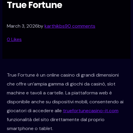
True Fortune
March 3, 2026
by
karthikbs9
0
comments
0
Likes
True Fortune è un online casino di grandi dimensioni
che offre un’ampia gamma di giochi da casinò, slot
machine e tavoli a cartelle. La piattaforma web è
disponibile anche su dispositivi mobili, consentendo ai
giocatori di accedere alle
truefortunecasino-it.com
funzionalità del sito direttamente dal proprio
smartphone o tablet.