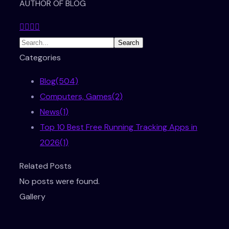
AUTHOR OF BLOG
Categories
Blog
(504)
Computers, Games
(2)
News
(1)
Top 10 Best Free Running Tracking Apps in
2026
(1)
Related Posts
No posts were found.
Gallery