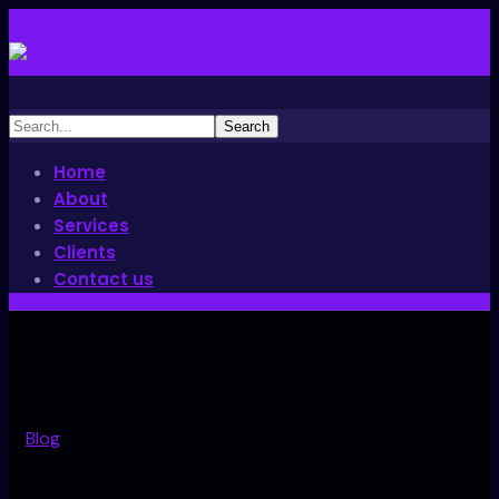
Home
About
Services
Clients
Contact us
Blog