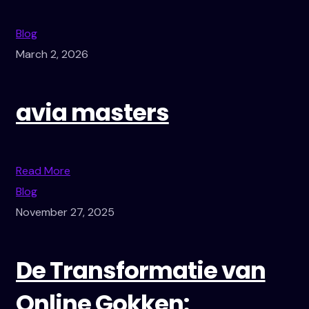
Blog
March 2, 2026
avia masters
Read More
Blog
November 27, 2025
De Transformatie van
Online Gokken: