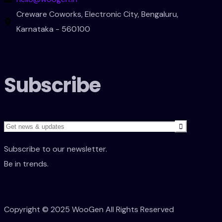
Creware Coworks, Electronic City, Bengaluru,
Karnataka - 560100
Subscribe
Subscribe to our newsletter.
Be in trends.
Copyright © 2025 WooGen All Rights Reserved