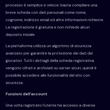
processo è semplice e veloce: basta compilare una
breve scheda con dati personali come nome,
cognome, indirizzo email ed altre informazioni richieste.
La registrazione è gratuita e non richiede alcun
deposito iniziale.
La piattaforma utilizza un algoritmo di sicurezza
avanzato per garantire la protezione dei dati dei
giocatori. Tutti i dettagli della scheda registrativa
vengono cifrati e archiviati su server sicuri, quindi è
possibile accedere alle funzionalità del sito con
sicurezza.
Funzioni dell’account
Una volta registrato l’utente ha accesso a diverse