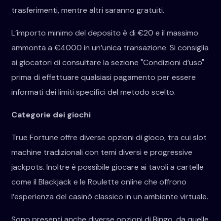
trasferimenti, mentre altri saranno gratuiti.
L’importo minimo del deposito è di €20 e il massimo
ammonta a €4000 in un’unica transazione. Si consiglia
ai giocatori di consultare la sezione "Condizioni d’uso"
prima di effettuare qualsiasi pagamento per essere
informati dei limiti specifici del metodo scelto.
Categorie dei giochi
True Fortune offre diverse opzioni di gioco, tra cui slot
machine tradizionali con temi diversi e progressive
jackpots. Inoltre è possibile giocare ai tavoli a cartelle
come il Blackjack e le Roulette online che offrono
l’esperienza del casinò classico in un ambiente virtuale.
Sono presenti anche diverse opzioni di Bingo, da quelle