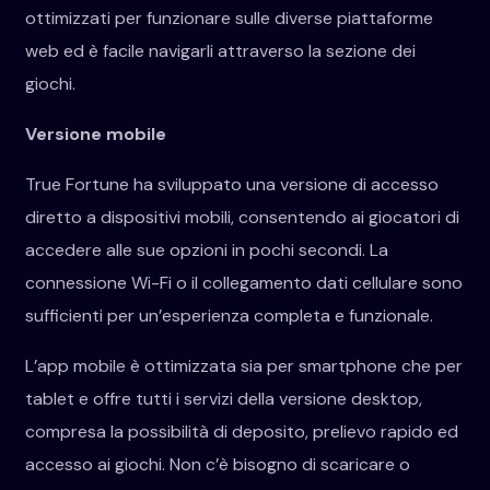
ottimizzati per funzionare sulle diverse piattaforme
web ed è facile navigarli attraverso la sezione dei
giochi.
Versione mobile
True Fortune ha sviluppato una versione di accesso
diretto a dispositivi mobili, consentendo ai giocatori di
accedere alle sue opzioni in pochi secondi. La
connessione Wi-Fi o il collegamento dati cellulare sono
sufficienti per un’esperienza completa e funzionale.
L’app mobile è ottimizzata sia per smartphone che per
tablet e offre tutti i servizi della versione desktop,
compresa la possibilità di deposito, prelievo rapido ed
accesso ai giochi. Non c’è bisogno di scaricare o