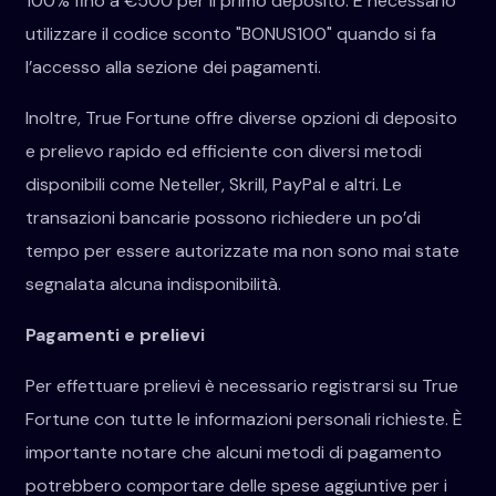
100% fino a €500 per il primo deposito. È necessario
utilizzare il codice sconto "BONUS100" quando si fa
l’accesso alla sezione dei pagamenti.
Inoltre, True Fortune offre diverse opzioni di deposito
e prelievo rapido ed efficiente con diversi metodi
disponibili come Neteller, Skrill, PayPal e altri. Le
transazioni bancarie possono richiedere un po’di
tempo per essere autorizzate ma non sono mai state
segnalata alcuna indisponibilità.
Pagamenti e prelievi
Per effettuare prelievi è necessario registrarsi su True
Fortune con tutte le informazioni personali richieste. È
importante notare che alcuni metodi di pagamento
potrebbero comportare delle spese aggiuntive per i