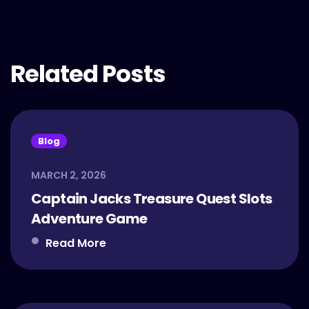
Related Posts
Blog
MARCH 2, 2026
Captain Jacks Treasure Quest Slots
Adventure Game
Read More