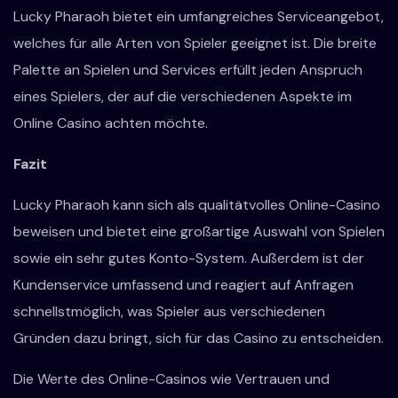
Lucky Pharaoh bietet ein umfangreiches Serviceangebot,
welches für alle Arten von Spieler geeignet ist. Die breite
Palette an Spielen und Services erfüllt jeden Anspruch
eines Spielers, der auf die verschiedenen Aspekte im
Online Casino achten möchte.
Fazit
Lucky Pharaoh kann sich als qualitätvolles Online-Casino
beweisen und bietet eine großartige Auswahl von Spielen
sowie ein sehr gutes Konto-System. Außerdem ist der
Kundenservice umfassend und reagiert auf Anfragen
schnellstmöglich, was Spieler aus verschiedenen
Gründen dazu bringt, sich für das Casino zu entscheiden.
Die Werte des Online-Casinos wie Vertrauen und