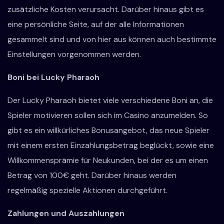
zusätzliche Kosten verursacht. Darüber hinaus gibt es
eine persönliche Seite, auf der alle Informationen
gesammelt sind und von hier aus können auch bestimmte
Einstellungen vorgenommen werden.
Boni bei Lucky Pharaoh
Der Lucky Pharaoh bietet viele verschiedene Boni an, die
Spieler motivieren sollen sich im Casino anzumelden. So
gibt es ein willkürliches Bonusangebot, das neue Spieler
mit einem ersten Einzahlungsbetrag beglückt, sowie eine
Willkommensprämie für Neukunden, bei der es um einen
Betrag von 100€ geht. Darüber hinaus werden
regelmäßig spezielle Aktionen durchgeführt.
Zahlungen und Auszahlungen