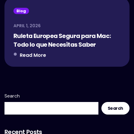
Blog
APRIL 1, 2026
Ruleta Europea Segura para Mac:
Todo lo que Necesitas Saber
Read More
Search
Search
Recent Posts