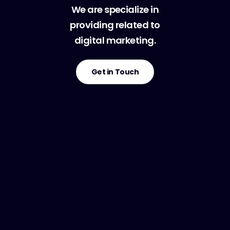
We are specialize in
providing related to
digital marketing.
Get in Touch