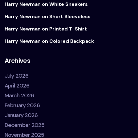
Harry Newman
on
White Sneakers
Harry Newman
on
Short Sleeveless
Harry Newman
on
Printed T-Shirt
Harry Newman
on
Colored Backpack
Archives
July 2026
April 2026
March 2026
February 2026
January 2026
December 2025
November 2025