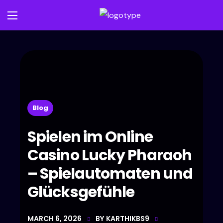
Blog
Spielen im Online
Casino Lucky Pharaoh
– Spielautomaten und
Glücksgefühle
MARCH 6, 2026
BY
KARTHIKBS9