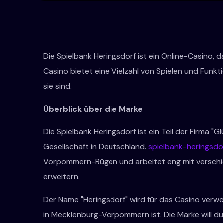
Die Spielbank Heringsdorf ist ein Online-Casino, 
Casino bietet eine Vielzahl von Spielen und Funkt
sie sind.
Überblick über die Marke
Die Spielbank Heringsdorf ist ein Teil der Firma "
Gesellschaft in Deutschland.
spielbank-heringsdo
Vorpommern-Rügen und arbeitet eng mit verschi
erweitern.
Der Name "Heringsdorf" wird für das Casino verwen
in Mecklenburg-Vorpommern ist. Die Marke will d