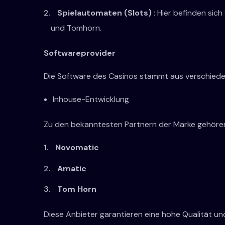
Spielautomaten (Slots)
: Hier befinden si
und Tomhorn.
Softwareprovider
Die Software des Casinos stammt aus verschiede
Inhouse-Entwicklung
Zu den bekanntesten Partnern der Marke gehöre
Novomatic
Amatic
Tom Horn
Diese Anbieter garantieren eine hohe Qualität und 