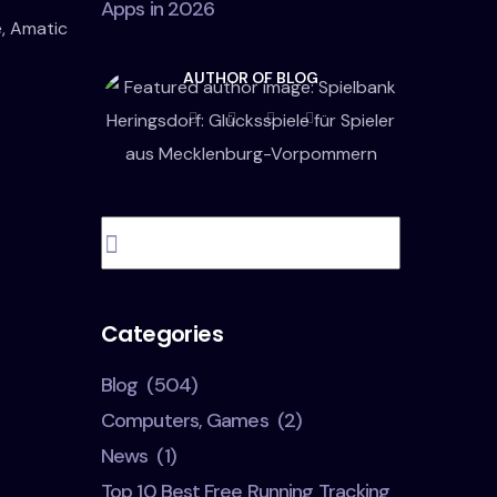
Apps in 2026
Megan Black
e, Amatic
AUTHOR OF BLOG
Categories
Blog
(504)
Computers, Games
(2)
News
(1)
Top 10 Best Free Running Tracking