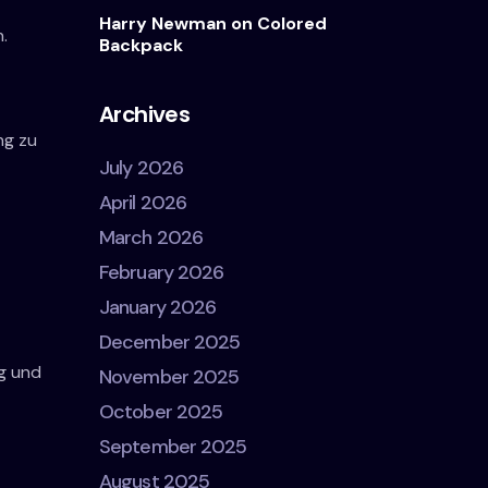
Harry Newman
on
Colored
.
Backpack
Archives
ng zu
July 2026
April 2026
March 2026
February 2026
January 2026
December 2025
g und
November 2025
October 2025
September 2025
August 2025