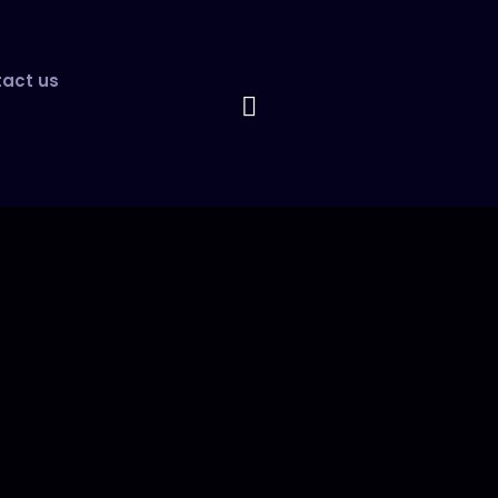
act us