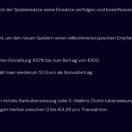
nd der Spieleinsätze seine Einsätze verfolgen und beeinflussen
oni, um den neuen Spielern einen willkommenstypischen Empfa
sten Einzahlung 100% bis zum Betrag von €100.
hält man wiederum 50 Euro als Bonusbetrag.
en mittels Banküberweisung oder E-Wallets (Sofortuberweisun
gen hierbei zwischen 0 bis €4,99 pro Transaktion.