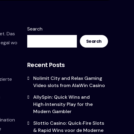
Search
et. Das
Search
, egal wo
Recent Posts
Nolimit City and Relax Gaming
zierte
Video slots from AlaWin Casino
u
AllySpin: Quick Wins and
High‑Intensity Play for the
Modern Gambler
ination
Slottio Casino: Quick‑Fire Slots
e
& Rapid Wins voor de Moderne