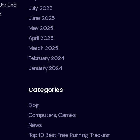
 Uhr und
July 2025
t
June 2025
May 2025
April 2025
March 2025
February 2024
January 2024
Categories
Blog
Computers, Games
News
Top 10 Best Free Running Tracking