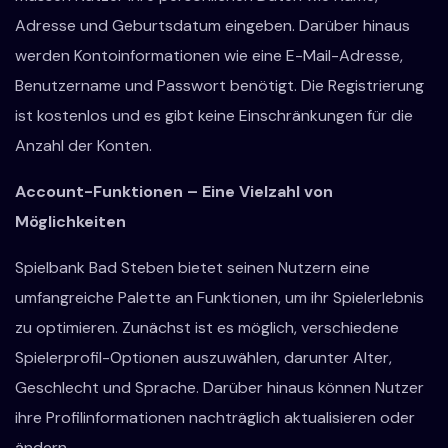
Adresse und Geburtsdatum eingeben. Darüber hinaus
werden Kontoinformationen wie eine E-Mail-Adresse,
Benutzername und Passwort benötigt. Die Registrierung
ist kostenlos und es gibt keine Einschränkungen für die
Anzahl der Konten.
Account-Funktionen – Eine Vielzahl von
Möglichkeiten
Spielbank Bad Steben bietet seinen Nutzern eine
umfangreiche Palette an Funktionen, um ihr Spielerlebnis
zu optimieren. Zunächst ist es möglich, verschiedene
Spielerprofil-Optionen auszuwählen, darunter Alter,
Geschlecht und Sprache. Darüber hinaus können Nutzer
ihre Profilinformationen nachträglich aktualisieren oder
ändern.