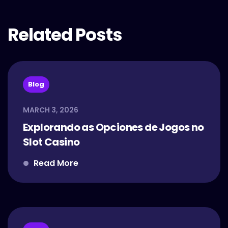
Related Posts
Blog
MARCH 3, 2026
Explorando as Opciones de Jogos no
Slot Casino
Read More