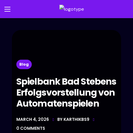
Blog
Spielbank Bad Stebens
Erfolgsvorstellung von
Automatenspielen
MARCH 4, 2026
BY
KARTHIKBS9
0
COMMENTS