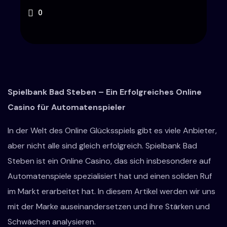
0
Spielbank Bad Steben – Ein Erfolgreiches Online
Casino für Automatenspieler
In der Welt des Online Glücksspiels gibt es viele Anbieter,
aber nicht alle sind gleich erfolgreich. Spielbank Bad
Steben ist ein Online Casino, das sich insbesondere auf
Automatenspiele spezialisiert hat und einen soliden Ruf
im Markt erarbeitet hat. In diesem Artikel werden wir uns
mit der Marke auseinandersetzen und ihre Stärken und
Schwächen analysieren.