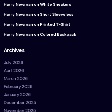
Harry Newman
on
White Sneakers
Harry Newman
on
Short Sleeveless
Harry Newman
on
Printed T-Shirt
Harry Newman
on
Colored Backpack
Archives
July 2026
April 2026
March 2026
February 2026
January 2026
December 2025
November 2025