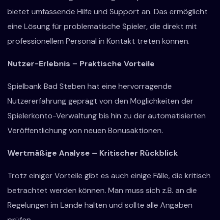
bietet umfassende Hilfe und Support an. Das ermöglicht
eine Lösung für problematische Spieler, die direkt mit
professionellem Personal in Kontakt treten können.
Nutzer-Erlebnis – Praktische Vorteile
Spielbank Bad Steben hat eine hervorragende
Nutzererfahrung geprägt von den Möglichkeiten der
Spielerkonto-Verwaltung bis hin zu der automatisierten
Veröffentlichung von neuen Bonusaktionen.
Wertmäßige Analyse – Kritischer Rückblick
Trotz einiger Vorteile gibt es auch einige Fälle, die kritisch
betrachtet werden können. Man muss sich z.B. an die
Regelungen im Lande halten und sollte alle Angaben
prüfen.