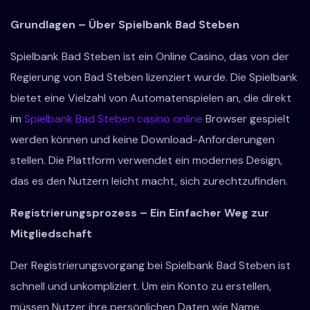
Grundlagen – Über Spielbank Bad Steben
Spielbank Bad Steben ist ein Online Casino, das von der
Regierung von Bad Steben lizenziert wurde. Die Spielbank
bietet eine Vielzahl von Automatenspielen an, die direkt
im
Spielbank Bad Steben casino online
Browser gespielt
werden können und keine Download-Anforderungen
stellen. Die Plattform verwendet ein modernes Design,
das es den Nutzern leicht macht, sich zurechtzufinden.
Registrierungsprozess – Ein Einfacher Weg zur
Mitgliedschaft
Der Registrierungsvorgang bei Spielbank Bad Steben ist
schnell und unkompliziert. Um ein Konto zu erstellen,
müssen Nutzer ihre persönlichen Daten wie Name,