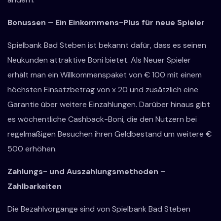
Bonussen – Ein Einkommens-Plus für neue Spieler
Spielbank Bad Steben ist bekannt dafür, dass es seinen
Neukunden attraktive Boni bietet. Als Neuer Spieler
erhält man ein Willkommenspaket von € 100 mit einem
höchsten Einsatzbetrag von x 20 und zusätzlich eine
Garantie über weitere Einzahlungen. Darüber hinaus gibt
es wöchentliche Cashback-Boni, die den Nutzern bei
regelmäßigen Besuchen ihren Geldbestand um weitere €
500 erhöhen.
Zahlungs- und Auszahlungsmethoden –
Zahlbarkeiten
Die Bezahlvorgänge sind von Spielbank Bad Steben