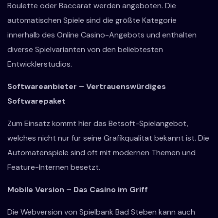
Roulette oder Baccarat werden angeboten. Die
automatischen Spiele sind die größte Kategorie
innerhalb des Online Casino-Angebots und enthalten
diverse Spielvarianten von den beliebtesten
Entwicklerstudios.
Softwareanbieter – Vertrauenswürdiges
Softwarepaket
Zum Einsatz kommt hier das Betsoft-Spielangebot,
welches nicht nur für seine Grafikqualität bekannt ist. Die
Automatenspiele sind oft mit modernen Themen und
Feature-Internen besetzt.
Mobile Version – Das Casino im Griff
Die Webversion von Spielbank Bad Steben kann auch