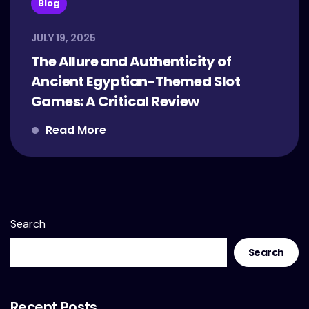
Blog
JULY 19, 2025
The Allure and Authenticity of
Ancient Egyptian-Themed Slot
Games: A Critical Review
Read More
Search
Search
Recent Posts