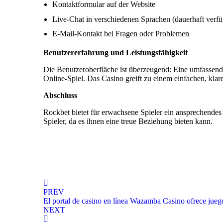
Kontaktformular auf der Website
Live-Chat in verschiedenen Sprachen (dauerhaft verfü
E-Mail-Kontakt bei Fragen oder Problemen
Benutzererfahrung und Leistungsfähigkeit
Die Benutzeroberfläche ist überzeugend: Eine umfassend
Online-Spiel. Das Casino greift zu einem einfachen, kla
Abschluss
Rockbet bietet für erwachsene Spieler ein ansprechendes
Spieler, da es ihnen eine treue Beziehung bieten kann.
PREV
El portal de casino en línea Wazamba Casino ofrece juego
NEXT