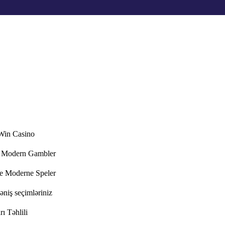
aWin Casino
he Modern Gambler
de Moderne Speler
niş seçimləriniz
ı Təhlili