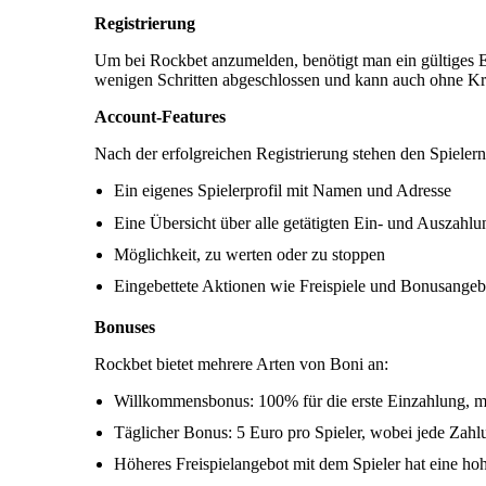
Registrierung
Um bei Rockbet anzumelden, benötigt man ein gültiges
wenigen Schritten abgeschlossen und kann auch ohne Kred
Account-Features
Nach der erfolgreichen Registrierung stehen den Spieler
Ein eigenes Spielerprofil mit Namen und Adresse
Eine Übersicht über alle getätigten Ein- und Auszahl
Möglichkeit, zu werten oder zu stoppen
Eingebettete Aktionen wie Freispiele und Bonusangeb
Bonuses
Rockbet bietet mehrere Arten von Boni an:
Willkommensbonus: 100% für die erste Einzahlung, 
Täglicher Bonus: 5 Euro pro Spieler, wobei jede Zahl
Höheres Freispielangebot mit dem Spieler hat eine ho