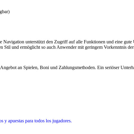
gbar)
e Navigation unterstützt den Zugriff auf alle Funktionen und eine gu
ren Stil und ermöglicht so auch Anwender mit geringem Vorkenntnis der
 Angebot an Spielen, Boni und Zahlungsmethoden. Ein seriöser Unterhalt
s y apuestas para todos los jugadores.