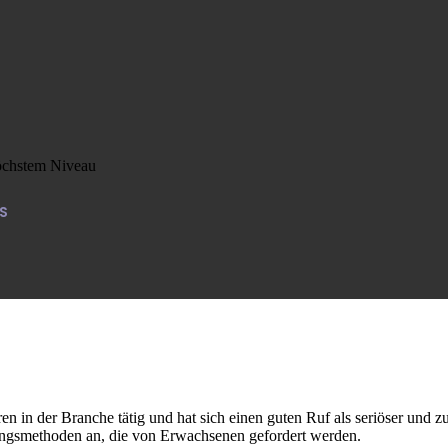
höchstem Niveau
S
en in der Branche tätig und hat sich einen guten Ruf als seriöser und z
ungsmethoden an, die von Erwachsenen gefordert werden.