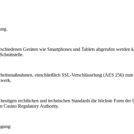
ung.
erschiedenen Geräten wie Smartphones und Tablets abgerufen werden ka
chnittstelle.
erheitsmaßnahmen, einschließlich SSL-Verschlüsselung (AES 256) zum S
zwerk.
h heutigen rechtlichen und technischen Standards die höchste Form der 
 Casino Regulatory Authority.
ügung: