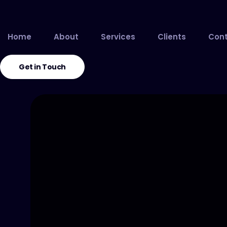
Home
About
Services
Clients
Cont
Get in Touch