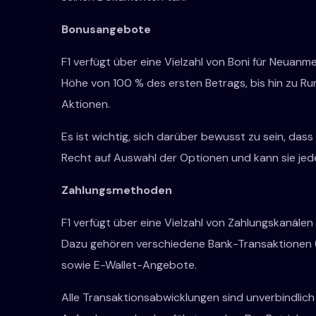
Bonusangebote
F1 verfügt über eine Vielzahl von Boni für Neuanm
Höhe von 100 % des ersten Betrags, bis hin zu R
Aktionen.
Es ist wichtig, sich darüber bewusst zu sein, das
Recht auf Auswahl der Optionen und kann sie jede
Zahlungsmethoden
F1 verfügt über eine Vielzahl von Zahlungskanälen
Dazu gehören verschiedene Bank-Transaktionen 
sowie E-Wallet-Angebote.
Alle Transaktionsabwicklungen sind unverbindlich