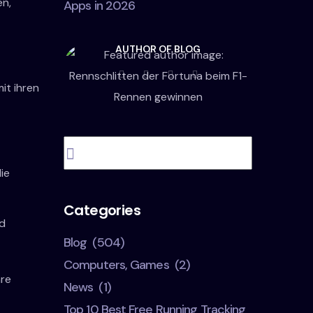
en,
Apps in 2026
Megan Black
AUTHOR OF BLOG
mit ihren
ie
Categories
nd
Blog
(504)
Computers, Games
(2)
hre
News
(1)
Top 10 Best Free Running Tracking