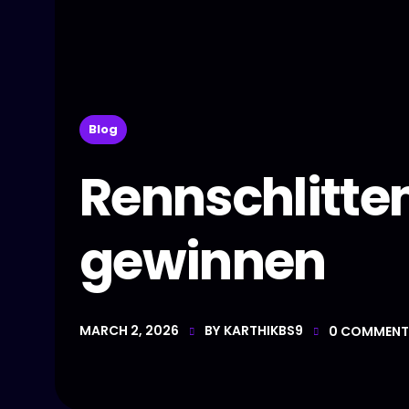
Blog
Rennschlitte
gewinnen
MARCH 2, 2026
BY
KARTHIKBS9
0
COMMENT