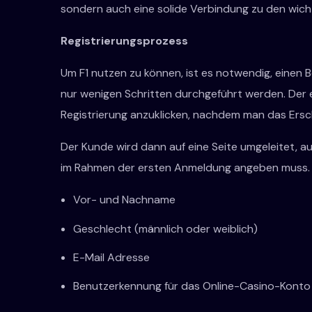
sondern auch eine solide Verbindung zu den wich
Registrierungsprozess
Um F1 nutzen zu können, ist es notwendig, einen B
nur wenigen Schritten durchgeführt werden. Der er
Registrierung anzuklicken, nachdem man das Ersc
Der Kunde wird dann auf eine Seite umgeleitet, au
im Rahmen der ersten Anmeldung angeben muss. D
Vor- und Nachname
Geschlecht (männlich oder weiblich)
E-Mail Adresse
Benutzerkennung für das Online-Casino-Konto