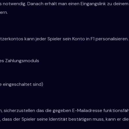
s notwendig. Danach erhält man einen Eingangslink zu deinem P
ern.
erkontos kann jeder Spieler sein Konto in F1 personalisieren.
nes Zahlungsmoduls
e eingeschaltet sind)
ch, sicherzustellen das die gegeben E-Mailadresse funktionsfä
e, dass der Spieler seine Identität bestätigen muss, kann er die