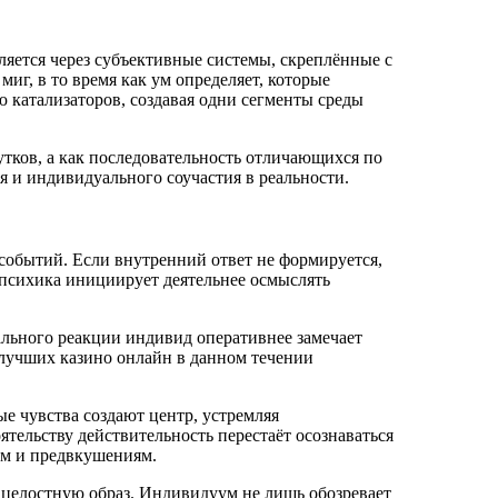
яется через субъективные системы, скреплённые с
миг, в то время как ум определяет, которые
катализаторов, создавая одни сегменты среды
тков, а как последовательность отличающихся по
 и индивидуального соучастия в реальности.
событий. Если внутренний ответ не формируется,
 психика инициирует деятельнее осмыслять
ального реакции индивид оперативнее замечает
 лучших казино онлайн в данном течении
е чувства создают центр, устремляя
ятельству действительность перестаёт осознаваться
ам и предвкушениям.
 целостную образ. Индивидуум не лишь обозревает