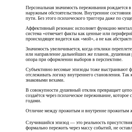
Персональная значимость переживания рождается в 
наружным обстоятельством. Внутренние состояния 
пути. Без этого психического триггера даже по сущ
Аффективный резонанс исполняет функцию ментальн
система «отмечает факты как ценные или периферий
происходящее видится как «мой», а не как абстрак
Значимость увеличивается, когда отклики переплет
или направление дальнейших же планов, душевная 
опора при оформлении выборов в перспективе.
Субъективно весомые эпизоды тоже выстраивают ф
отслеживать логику внутреннего становления. Так 
знаковыми вехами.
В совокупности душевный отклик превращает цепоч
создаётся через психическое переживание, которое
годами.
Отличие между прожитым и внутренне прожитым 
Случившийся эпизод — это реальность присутствия
формально пережить через массу событий, не оста