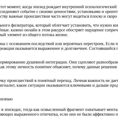
тот момент, когда эпизод рождает внутренний психологический р
соединяют событие с своими ценностями, установками и ориенти
еству важные происшествия часто могут видеться плоско и скоро
ого фильтратора, который облегчает установить, что нужно ко
ные. казино онлайн в этом ракурсе обостряет ощущение соприч
тный элемент из общего потока жизни.
ены с осознанием последствий или вероятных перестроек. Если п
реакция оказывается выраженнее и долговечнее. Состоявшийся п
ормированию душевной интеграции. Они сцепляют разнообразн
как этому личность понятнее объясняет, почему данные решения
ку происшествий в понятный переход. Личная важность не дае
 сигналит, какие ситуации оказываются ключевыми и дальше пр
жизнью
 в эпизодах, тогда как осмысленный фрагмент охватывает мент
вляющих выраженного отпечатка, если они не были аффективно 