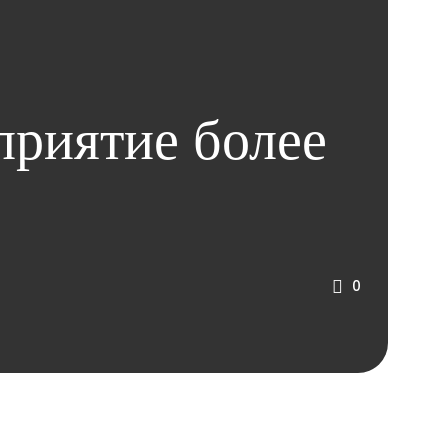
приятие более
0