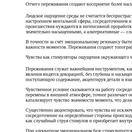
Отчего переживания создают восприятие более н
Людское ощущение среды не считается беспристрас
настроением ментальной сферы, сосредоточением 
происшествия нуждаются в интенсивной проработки
значительно насыщенными, а альтернативные — сл
В точности за счёт эмоциональному резонансу быт
важности моментов. Переживания создают топограф
Чувства как стимуляторы ощущения окружающего 
Переживания служат важнейшим инструментом, како
явления видятся декорацией, без глубины и насыщ
поступающую содержание, акцентируя детали и вз
Чувственное условие сказывается на работу сосре
перемены в внешней атмосфере, точнее различает 
катализирует чувство значимости момента, что дел
Существенно акцентировать, что чувства не исключ
сосредоточение на определённые стороны происходящ
как случайный струя стимулов и приобретает вну
При адекватном эмоциональном базе стимулируется