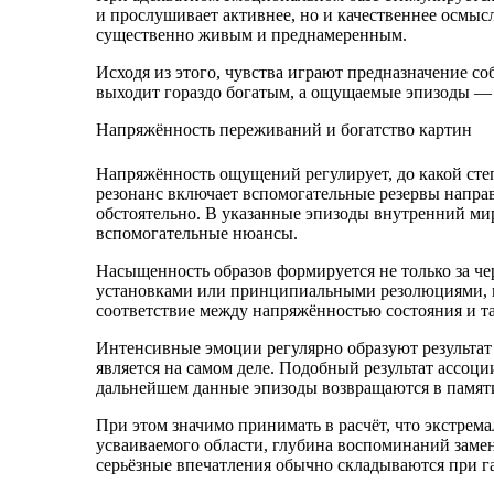
и прослушивает активнее, но и качественнее осмысл
существенно живым и преднамеренным.
Исходя из этого, чувства играют предназначение с
выходит гораздо богатым, а ощущаемые эпизоды —
Напряжённость переживаний и богатство картин
Напряжённость ощущений регулирует, до какой сте
резонанс включает вспомогательные резервы напра
обстоятельно. В указанные эпизоды внутренний мир
вспомогательные нюансы.
Насыщенность образов формируется не только за че
установками или принципиальными резолюциями, по
соответствие между напряжённостью состояния и та
Интенсивные эмоции регулярно образуют результат 
является на самом деле. Подобный результат ассоци
дальнейшем данные эпизоды возвращаются в памят
При этом значимо принимать в расчёт, что экстрем
усваиваемого области, глубина воспоминаний замен
серьёзные впечатления обычно складываются при г