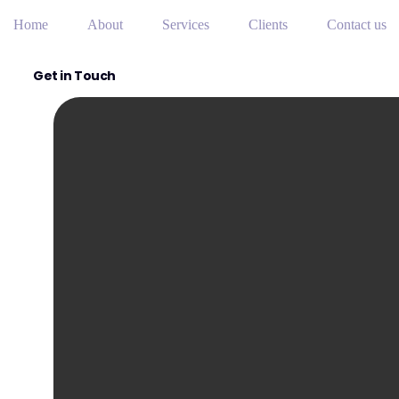
Home
About
Services
Clients
Contact us
Get in Touch