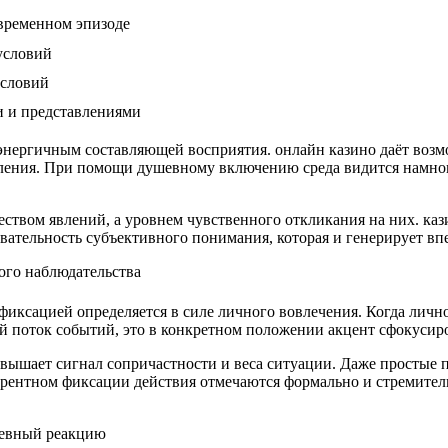
временном эпизоде
условий
условий
и и представлениями
энергичным составляющей восприятия. онлайн казино даёт возм
ления. При помощи душевному включению среда видится намно
ством явлений, а уровнем чувственного откликания на них. ка
ательность субъективного понимания, которая и генерирует вп
ого наблюдательства
иксацией определяется в силе личного вовлечения. Когда лично
й поток событий, это в конкретном положении акцент сфокусиров
ышает сигнал сопричастности и веса ситуации. Даже простые п
ерентном фиксации действия отмечаются формально и стремитель
шевный реакцию