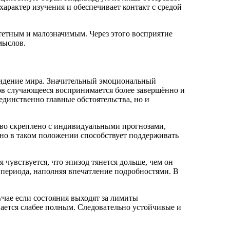
характер изучения и обеспечивает контакт с средой
итетным и малозначимым. Через этого восприятие
мыслов.
видение мира. Значительный эмоциональный
ов случающееся воспринимается более завершённо и
единственно главные обстоятельства, но и
ство скреплено с индивидуальными прогнозами,
но в таком положении способствует поддерживать
чувствуется, что эпизод тянется дольше, чем он
л периода, наполняя впечатление подробностями. В
учае если состояния выходят за лимиты
вается слабее полным. Следовательно устойчивые и