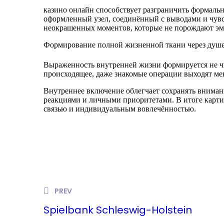
казино онлайн способствует разграничить формаль
оформленный узел, соединённый с выводами и чувст
неокрашенных моментов, которые не порождают эм
Формирование полной жизненной ткани через душ
Выраженность внутренней жизни формируется не чи
происходящее, даже знакомые операции выходят ме
Внутреннее включение облегчает сохранять внимани
реакциями и личными приоритетами. В итоге картин
связью и индивидуальным вовлечённостью.
PREV
Spielbank Schleswig-Holstein