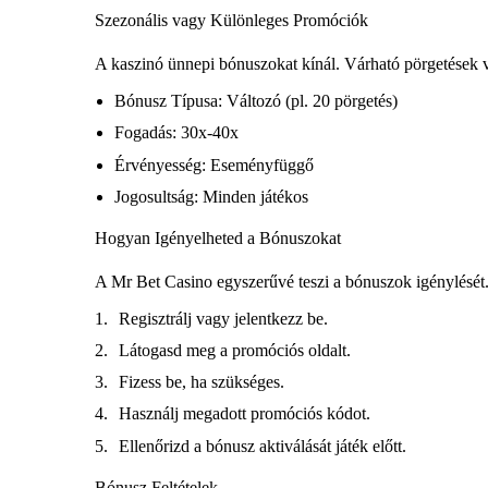
Szezonális vagy Különleges Promóciók
A kaszinó ünnepi bónuszokat kínál. Várható pörgetések v
Bónusz Típusa: Változó (pl. 20 pörgetés)
Fogadás: 30x-40x
Érvényesség: Eseményfüggő
Jogosultság: Minden játékos
Hogyan Igényelheted a Bónuszokat
A Mr Bet Casino egyszerűvé teszi a bónuszok igénylését.
Regisztrálj vagy jelentkezz be.
Látogasd meg a promóciós oldalt.
Fizess be, ha szükséges.
Használj megadott promóciós kódot.
Ellenőrizd a bónusz aktiválását játék előtt.
Bónusz Feltételek