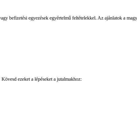
agy befizetési egyezések egyértelmű feltételekkel. Az ajánlatok a magy
 Kövesd ezeket a lépéseket a jutalmakhoz: