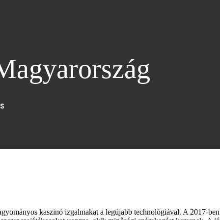
Magyarország
S
gyományos kaszinó izgalmakat a legújabb technológiával. A 2017-ben in