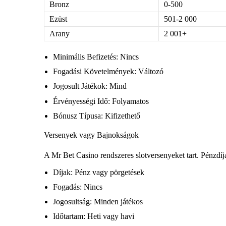
Bronz
0-500
Ezüst
501-2 000
Arany
2 001+
Minimális Befizetés: Nincs
Fogadási Követelmények: Változó
Jogosult Játékok: Mind
Érvényességi Idő: Folyamatos
Bónusz Típusa: Kifizethető
Versenyek vagy Bajnokságok
A Mr Bet Casino rendszeres slotversenyeket tart. Pénzdíj
Díjak: Pénz vagy pörgetések
Fogadás: Nincs
Jogosultság: Minden játékos
Időtartam: Heti vagy havi