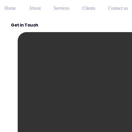
Home
About
Services
Clients
Contact us
Get in Touch