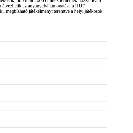
játékosok több mint 2000 címhez férhetnek hozzá olyan
k élvezhetik az anyanyelvi támogatást, a HUF
 ki, megbízható játékélményt teremtve a helyi játékosok