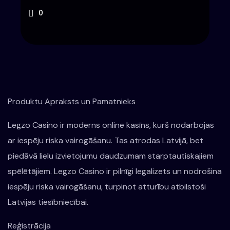
0
Produktu Apraksts un Pamatnieks
Legzo Casino ir moderns online kasīns, kurš nodarbojas
ar iespēju riska vairogāšanu. Tas atrodas Latvijā, bet
piedāvā lielu izvietojumu daudzumam starptautiskajiem
spēlētājiem. Legzo Casino ir pilnīgi legalizets un nodrošina
iespēju riska vairogāšanu, turpinot atturību atbilstoši
Latvijas tiesībniecībai.
Reģistrācija