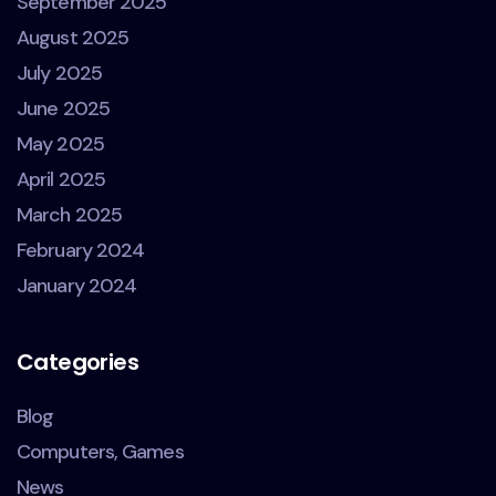
September 2025
August 2025
July 2025
June 2025
May 2025
April 2025
March 2025
February 2024
January 2024
Categories
Blog
Computers, Games
News