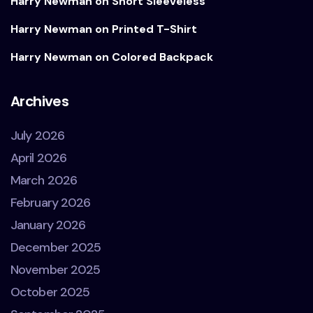
Harry Newman
on
Short Sleeveless
Harry Newman
on
Printed T-Shirt
Harry Newman
on
Colored Backpack
Archives
July 2026
April 2026
March 2026
February 2026
January 2026
December 2025
November 2025
October 2025