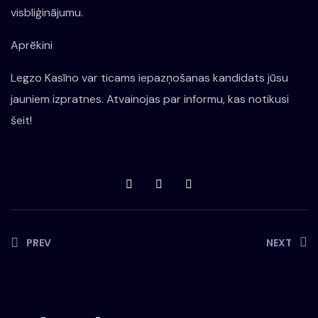
visbliģinājumu.
Aprēkini
Legzo Kasīno var ticams iepazņošanas kandidats jūsu
jauniem izpratnes. Atvainojas par informu, kas notikusi
šeit!
PREV
NEXT