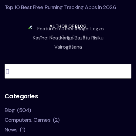
Top 10 Best Free Running Tracking Apps in 2026
Megan Black
AUTHOR OF BLOG
Categories
Blog
(504)
Computers, Games
(2)
News
(1)