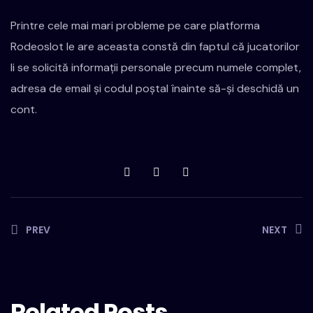
Printre cele mai mari probleme pe care platforma
Rodeoslot le are aceasta constă din faptul că jucatorilor
li se solicită informații personale precum numele complet,
adresa de email și codul poștal înainte să-și deschidă un
cont.
PREV
NEXT
Related Posts