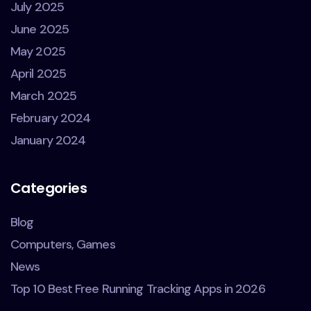
July 2025
June 2025
May 2025
April 2025
March 2025
February 2024
January 2024
Categories
Blog
Computers, Games
News
Megan Black
Top 10 Best Free Running Tracking Apps in 2026