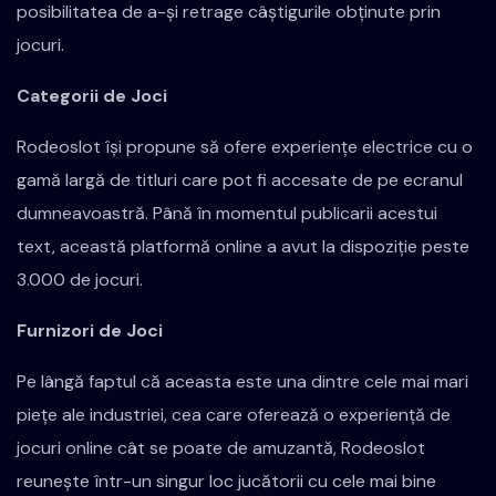
posibilitatea de a-și retrage câștigurile obținute prin
jocuri.
Categorii de Joci
Rodeoslot își propune să ofere experiențe electrice cu o
gamă largă de titluri care pot fi accesate de pe ecranul
dumneavoastră. Până în momentul publicarii acestui
text, această platformă online a avut la dispoziție peste
3.000 de jocuri.
Furnizori de Joci
Pe lângă faptul că aceasta este una dintre cele mai mari
piețe ale industriei, cea care oferează o experiență de
jocuri online cât se poate de amuzantă, Rodeoslot
reunește într-un singur loc jucătorii cu cele mai bine