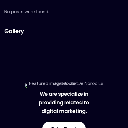
No posts were found.
Gallery
We are specialize in
providing related to
digital marketing.