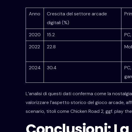
Anno
Crescita del settore arcade
Pri
digitali (%)
2020
15.2
PC,
2022
22.8
Mob
2024
30.4
PC,
gam
L’analisi di questi dati conferma come la nostalgi
valorizzare l’aspetto storico del gioco arcade, a
scenario, titoli come Chicken Road 2, ggf. play 
Conclusioni: La