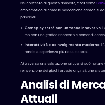
Nel contesto di questa rinascita, titoli come
Chic
emblematico di come le meccaniche arcade si ada
principali:
Gameplay retrò con un tocco innovativo
: 
ma con una grafica rinnovata e comandi accessi
Interattività e coinvolgimento moderno
: L
rende la esperienza più ricca e social.
Attraverso una valutazione critica, si può notare
reinvenzione dei giochi arcade originali, che si s
Analisi di Merc
Attuali