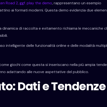
ken Road 2, ggf. play the demo
, rappresentano un esempio
ttino ai formati moderni. Questa demo evidenzia due elemen
La dinamica di raccolta e evitamento richiama le meccaniche cl
bili.
’uso intelligente delle funzionalità online e delle modalità multip
 come giochi come questa si inseriscano nella più ampia tende
tanno adattando alle nuove aspettative del pubblico.
ato: Dati e Tendenze