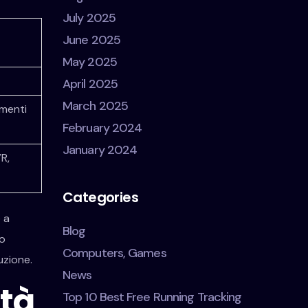
July 2025
June 2025
May 2025
April 2025
March 2025
amenti
February 2024
January 2024
R,
Categories
 a
Blog
to
Computers, Games
uzione.
News
ità
Top 10 Best Free Running Tracking