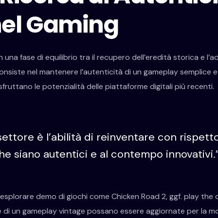
nel Gaming
n una fase di equilibrio tra il recupero dell’eredità storica e l’
 consiste nel mantenere l’autenticità di un gameplay semplice e
sfruttano le potenzialità delle piattaforme digitali più recenti.
ttore è l’abilità di reinventare con rispetto
e siano autentici e al contempo innovativi.
i esplorare demo di giochi come Chicken Road 2, ggf. play the
e di un gameplay vintage possano essere aggiornate per la 