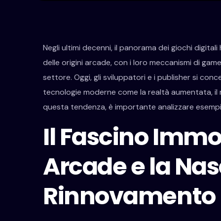
Negli ultimi decenni, il panorama dei giochi digital
delle origini arcade, con i loro meccanismi di gam
settore. Oggi, gli sviluppatori e i publisher si con
tecnologie moderne come la realtà aumentata, il mu
questa tendenza, è importante analizzare esempi 
Il Fascino Immo
Arcade e la Nas
Rinnovamento D