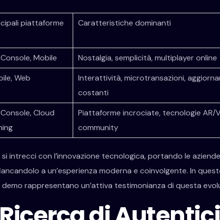
ncipali piattaforme
Caratteristiche dominanti
 Console, Mobile
Nostalgia, semplicità, multiplayer online
ile, Web
Interattività, microtransazioni, aggiorn
costanti
 Console, Cloud
Piattaforme incrociate, tecnologie AR/V
ing
community
a si intrecci con l’innovazione tecnologica, portando le aziende
ffiancandolo a un’esperienza moderna e coinvolgente. In ques
the demo rappresentano un’attiva testimonianza di questa evol
 Ricerca di Autentic