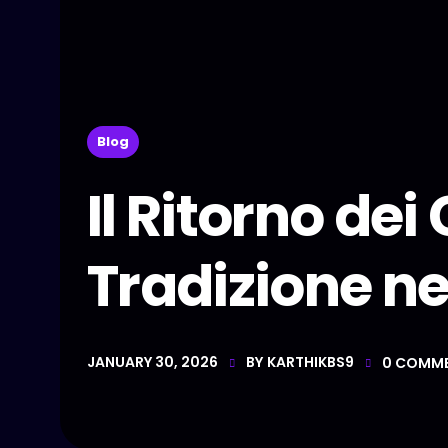
Blog
Il Ritorno de
Tradizione ne
JANUARY 30, 2026
BY
KARTHIKBS9
0
COMME