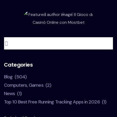
AUTHOR OF BLOG
Categories
Blog
(504)
Computers, Games
(2)
News
(1)
Top 10 Best Free Running Tracking Apps in 2026
(1)