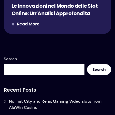
Le Innovazioni nel Mondo delle Slot
Online: Un’Analisi Approfondita
Read More
Search
Search
Recent Posts
Nolimit City and Relax Gaming Video slots from
AlaWin Casino