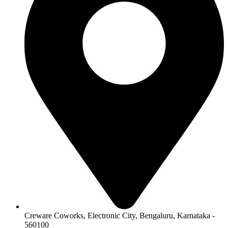
Creware Coworks, Electronic City, Bengaluru, Karnataka -
560100