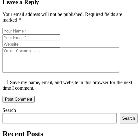
Leave a Reply
Your email address will not be published.
Required fields are
marked
*
Save my name, email, and website in this browser for the next
time I comment.
Post Comment
Search
Search
Recent Posts