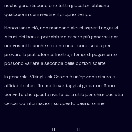
ricche garantiscono che tutti i giocatori abbiano
qualcosa in cui investire il proprio tempo.
Nonostante ciò, non mancano alcuni aspetti negativi.
Alcuni dei bonus potrebbero essere più generosi per
nuovi iscritti, anche se sono una buona scusa per
provare la piattaforma. Inoltre, i tempi di pagamento
possono variare a seconda delle opzioni scelte.
In generale, VikingLuck Casino è un’opzione sicura e
affidabile che offre molti vantaggi ai giocatori. Sono
convinto che questa rivista sarà utile per chiunque stia
cercando informazioni su questo casino online.