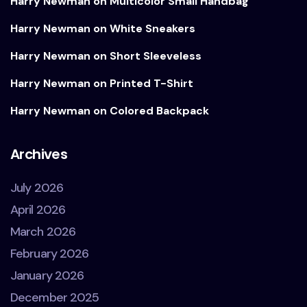
Harry Newman
on
Multicolor Small Handbag
Harry Newman
on
White Sneakers
Harry Newman
on
Short Sleeveless
Harry Newman
on
Printed T-Shirt
Harry Newman
on
Colored Backpack
Archives
July 2026
April 2026
March 2026
February 2026
January 2026
December 2025