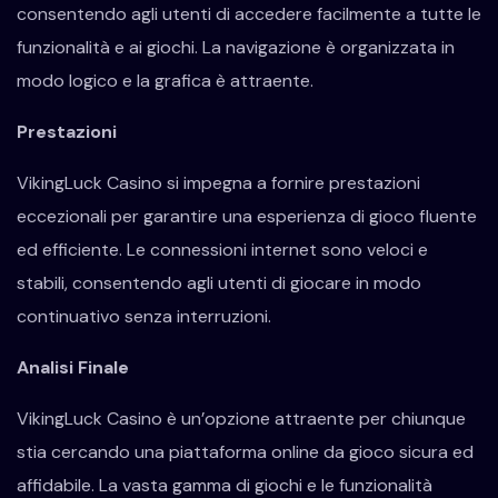
consentendo agli utenti di accedere facilmente a tutte le
funzionalità e ai giochi. La navigazione è organizzata in
modo logico e la grafica è attraente.
Prestazioni
VikingLuck Casino si impegna a fornire prestazioni
eccezionali per garantire una esperienza di gioco fluente
ed efficiente. Le connessioni internet sono veloci e
stabili, consentendo agli utenti di giocare in modo
continuativo senza interruzioni.
Analisi Finale
VikingLuck Casino è un’opzione attraente per chiunque
stia cercando una piattaforma online da gioco sicura ed
affidabile. La vasta gamma di giochi e le funzionalità