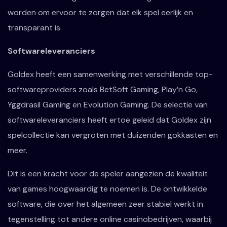
worden om ervoor te zorgen dat elk spel eerlijk en
transparant is.
Softwareleveranciers
Goldex heeft een samenwerking met verschillende top-
softwareproviders zoals BetSoft Gaming, Play’n Go,
Yggdrasil Gaming en Evolution Gaming. De selectie van
softwareleveranciers heeft ertoe geleid dat Goldex zijn
spelcollectie kan vergroten met duizenden gokkasten en
meer.
Dit is een kracht voor de speler aangezien de kwaliteit
van games hoogwaardig te noemen is. De ontwikkelde
software, die over het algemeen zeer stabiel werkt in
tegenstelling tot andere online casinobedrijven, waarbij