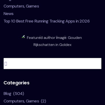
Computers, Games
News
Megan Black
Top 10 Best Free Running Tracking Apps in 2026
AUTHOR OF BLOG
Categories
Blog
(504)
Computers, Games
(2)