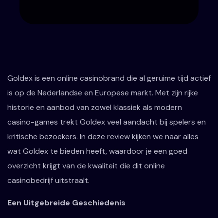
Goldex is een online casinobrand die al geruime tijd actief
is op de Nederlandse en Europese markt. Met zijn rijke
historie en aanbod van zowel klassiek als modern
casino-games trekt Goldex veel aandacht bij spelers en
kritische bezoekers. In deze review kijken we naar alles
wat Goldex te bieden heeft, waardoor je een goed
overzicht krijgt van de kwaliteit die dit online
casinobedrijf uitstraalt.
Een Uitgebreide Geschiedenis