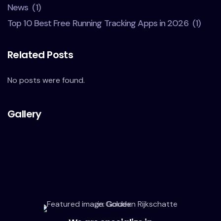
News
(1)
Top 10 Best Free Running Tracking Apps in 2026
(1)
Related Posts
No posts were found.
Gallery