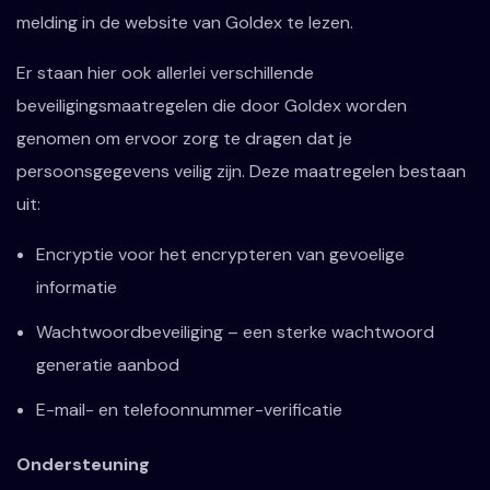
melding in de website van Goldex te lezen.
Er staan hier ook allerlei verschillende
beveiligingsmaatregelen die door Goldex worden
genomen om ervoor zorg te dragen dat je
persoonsgegevens veilig zijn. Deze maatregelen bestaan
uit:
Encryptie voor het encrypteren van gevoelige
informatie
Wachtwoordbeveiliging – een sterke wachtwoord
generatie aanbod
E-mail- en telefoonnummer-verificatie
Ondersteuning