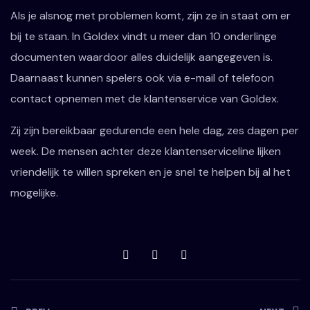
Als je alsnog met problemen komt, zijn ze in staat om er
bij te staan. In Goldex vindt u meer dan 10 onderlinge
documenten waardoor alles duidelijk aangegeven is.
Daarnaast kunnen spelers ook via e-mail of telefoon
contact opnemen met de klantenservice van Goldex.
Zij zijn bereikbaar gedurende een hele dag, zes dagen per
week. De mensen achter deze klantenserviceline lijken
vriendelijk te willen spreken en je snel te helpen bij al het
mogelijke.