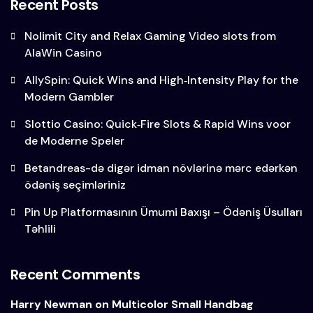
Recent Posts
Nolimit City and Relax Gaming Video slots from
AlaWin Casino
AllySpin: Quick Wins and High‑Intensity Play for the
Modern Gambler
Slottio Casino: Quick‑Fire Slots & Rapid Wins voor
de Moderne Speler
Betandreas-də digər idman növlərinə mərc edərkən
ödəniş seçimləriniz
Pin Up Platformasının Ümumi Baxışı – Ödəniş Üsulları
Təhlili
Recent Comments
Harry Newman
on
Multicolor Small Handbag