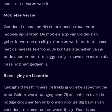
soms last ervaren wordt.
Mobielse Versie
Gouden rijkschatten zijn nu ook beschikbaar voor
mobiele apparaten! De mobiele app van Goldex kan
gebruikt worden op elk platform en werkt perfect samen
met de meeste telefoons. Je kunt gebruikmaken van je
oude account om in te loggen of je nieuwe een maken als
deze nog niet gedaan is.
Beveiliging en Licentie
Geldigheid heeft immers betrekking op elke aspecfiet die
door Goldex wordt aangegeven. Zij beschikken over de
nodige documenten en bronnen voor geldig bewijs van
verleden, toekomst en het werkelijk zijn. Daar is een