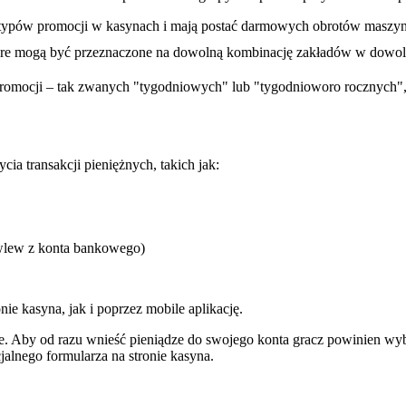
h typów promocji w kasynach i mają postać darmowych obrotów maszyn
óre mogą być przeznaczone na dowolną kombinację zakładów w dowolnej
romocji – tak zwanych "tygodniowych" lub "tygodnioworo rocznych", k
a transakcji pieniężnych, takich jak:
 wlew z konta bankowego)
e kasyna, jak i poprzez mobile aplikację.
daje. Aby od razu wnieść pieniądze do swojego konta gracz powinien w
alnego formularza na stronie kasyna.