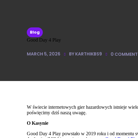
Blog
Good Day 4 Play
MARCH 5, 2026
BY
KARTHIKBS9
0
COMMENT
W świecie internetowych gier hazardowych istnieje wiel
poświęcimy dziś naszą uwagę.
O Kasynie
Good Day 4 Play powstało w 2019 roku i od momentu sw