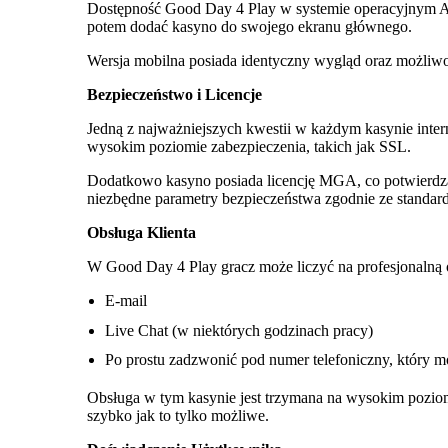
Dostępność Good Day 4 Play w systemie operacyjnym An
potem dodać kasyno do swojego ekranu głównego.
Wersja mobilna posiada identyczny wygląd oraz możliwo
Bezpieczeństwo i Licencje
Jedną z najważniejszych kwestii w każdym kasynie inte
wysokim poziomie zabezpieczenia, takich jak SSL.
Dodatkowo kasyno posiada licencję MGA, co potwierdza 
niezbędne parametry bezpieczeństwa zgodnie ze standa
Obsługa Klienta
W Good Day 4 Play gracz może liczyć na profesjonalną o
E-mail
Live Chat (w niektórych godzinach pracy)
Po prostu zadzwonić pod numer telefoniczny, który m
Obsługa w tym kasynie jest trzymana na wysokim poziomi
szybko jak to tylko możliwe.