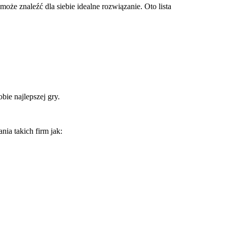
e znaleźć dla siebie idealne rozwiązanie. Oto lista
bie najlepszej gry.
ia takich firm jak: