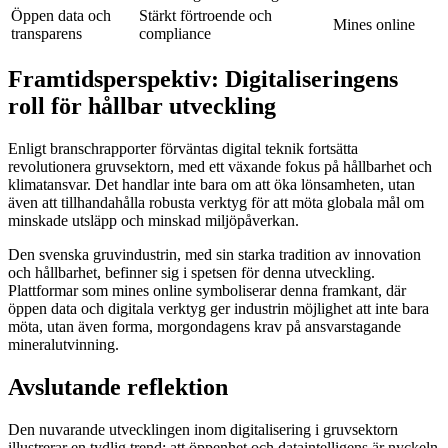
Öppen data och
Stärkt förtroende och
Mines online
transparens
compliance
Framtidsperspektiv: Digitaliseringens
roll för hållbar utveckling
Enligt branschrapporter förväntas digital teknik fortsätta
revolutionera gruvsektorn, med ett växande fokus på hållbarhet och
klimatansvar. Det handlar inte bara om att öka lönsamheten, utan
även att tillhandahålla robusta verktyg för att möta globala mål om
minskade utsläpp och minskad miljöpåverkan.
Den svenska gruvindustrin, med sin starka tradition av innovation
och hållbarhet, befinner sig i spetsen för denna utveckling.
Plattformar som mines online symboliserar denna framkant, där
öppen data och digitala verktyg ger industrin möjlighet att inte bara
möta, utan även forma, morgondagens krav på ansvarstagande
mineralutvinning.
Avslutande reflektion
Den nuvarande utvecklingen inom digitalisering i gruvsektorn
illustrerar en tydlig trend: att öppenhet och dataintelligens är nyckeln