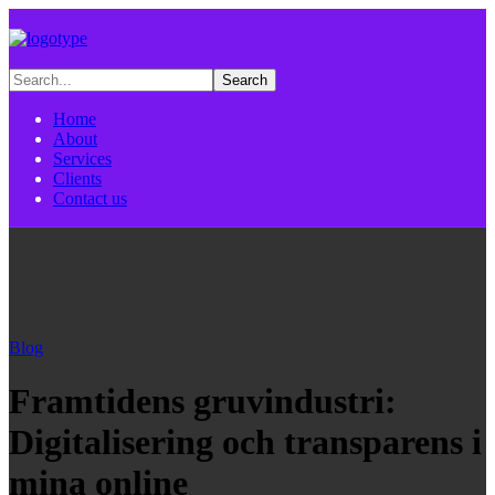
Home
About
Services
Clients
Contact us
Blog
Framtidens gruvindustri:
Digitalisering och transparens i
mina online