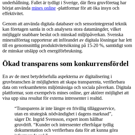
underhållning. Fallet är tydligt i Sverige, där flera gruvföretag har
börjat använda
mines online
-plattformar för att öka insyn och
effektivitet.
Genom att använda digitala databaser och sensorintegrerad teknik
kan företagen samla in och analysera stora datamängder, vilket
möjliggör snabbare beslut och minskad miljöpåverkan. Svenska
mineralföretag rapporterar att införandet av digitala lösningar har lett
till en genomsnittlig produktivitetsökning på 15-20 %, samtidigt som
de minskar utsläpp och energiförbrukning.
Ökad transparens som konkurrensfördel
En av de mest betydelsefulla aspekterna av digitalisering i
gruvbranschen är möjligheten att skapa transparenta, verifierbara
data om verksamhetens miljömässiga och sociala påverkan. Digitala
plattformar, som exempelvis mines online, ger aktörer möjlighet att
visa upp sina resultat för externa intressenter i realtid.
“Transparens är inte längre en frivillig tilläggsservice,
utan en strategisk nödvändighet i dagens marknad”,
säger Dr. Ingrid Svensson, expert inom hållbar
gruvdrift. “Kunder och intressenter efterfrågar tydlig
dokumentation och verifierbara data för att kunna göra