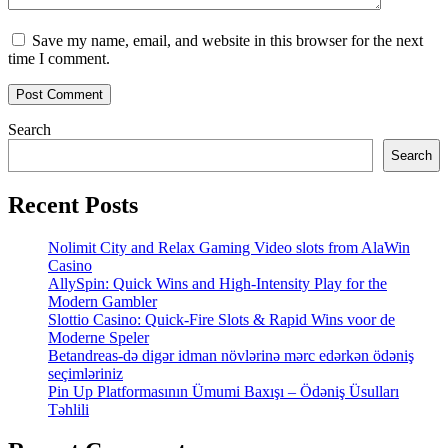
Save my name, email, and website in this browser for the next
time I comment.
Post Comment
Search
Search
Recent Posts
Nolimit City and Relax Gaming Video slots from AlaWin
Casino
AllySpin: Quick Wins and High‑Intensity Play for the
Modern Gambler
Slottio Casino: Quick‑Fire Slots & Rapid Wins voor de
Moderne Speler
Betandreas-də digər idman növlərinə mərc edərkən ödəniş
seçimləriniz
Pin Up Platformasının Ümumi Baxışı – Ödəniş Üsulları
Təhlili