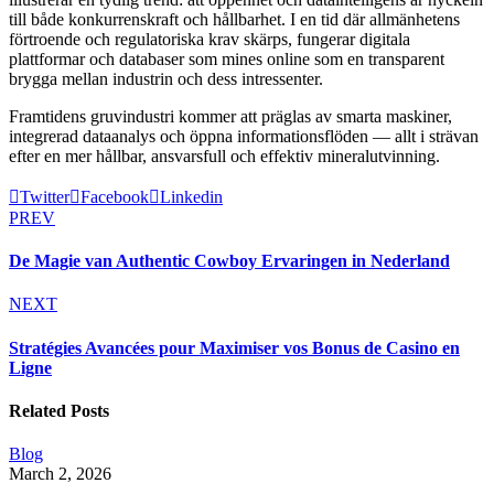
till både konkurrenskraft och hållbarhet. I en tid där allmänhetens
förtroende och regulatoriska krav skärps, fungerar digitala
plattformar och databaser som mines online som en transparent
brygga mellan industrin och dess intressenter.
Framtidens gruvindustri kommer att präglas av smarta maskiner,
integrerad dataanalys och öppna informationsflöden — allt i strävan
efter en mer hållbar, ansvarsfull och effektiv mineralutvinning.
Twitter
Facebook
Linkedin
PREV
De Magie van Authentic Cowboy Ervaringen in Nederland
NEXT
Stratégies Avancées pour Maximiser vos Bonus de Casino en
Ligne
Related Posts
Blog
March 2, 2026