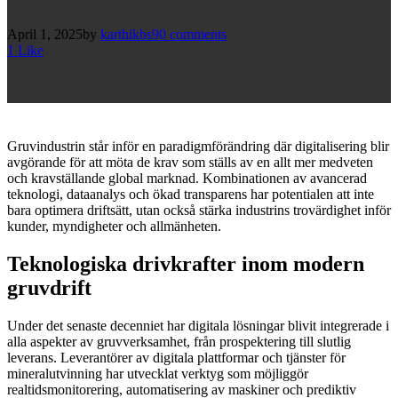
April 1, 2025
by
karthikbs9
0
comments
1
Like
Gruvindustrin står inför en paradigmförändring där digitalisering blir
avgörande för att möta de krav som ställs av en allt mer medveten
och kravställande global marknad. Kombinationen av avancerad
teknologi, dataanalys och ökad transparens har potentialen att inte
bara optimera driftsätt, utan också stärka industrins trovärdighet inför
kunder, myndigheter och allmänheten.
Teknologiska drivkrafter inom modern
gruvdrift
Under det senaste decenniet har digitala lösningar blivit integrerade i
alla aspekter av gruvverksamhet, från prospektering till slutlig
leverans. Leverantörer av digitala plattformar och tjänster för
mineralutvinning har utvecklat verktyg som möjliggör
realtidsmonitorering, automatisering av maskiner och prediktiv