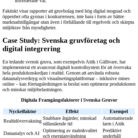
informerade val.”
Faktiskt visar rapporter att gruvbolag med hög digital mognad och
öppenhet ofta gynnas i konkurrensen, inte bara i form av bättre
marknadstillgångar utan även i förhållande till regelverk och skärpta
miljökrav från myndigheter.
Case Study: Svenska gruvföretag och
digital integrering
En ledande svensk gruva, som exempelvis Aitik i Gällivare, har
implementerat ett avancerat digitalt kontrollsystem för att övervaka
hela produktionskedjan i realtid. Genom att använda robusta
dataanalysverktyg och visualiseringsplattformar – inklusive mines
online – kan företagsledningen ta beslut som optimerar produktionen
och minskar miljöbelastningen.
Digitala Framgångsfaktorer i Svenska Gruvor
Nyckelfaktor
Effekt
Exempel
Snabbare åtgärder, minskad
Automatiserade
Realtidövervakning
stillastående tid
larm i Aitik
Optimering av malmkvalitet
Prediktivt
Dataanalys och AI
och energianvändning
underhåll