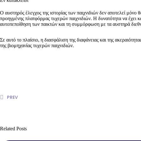
Εν κατακλείδι
Ο αυστηρός έλεγχος της ιστορίας των παιχνιδιών δεν αποτελεί μόνο θ
προηγμένης πλατφόρμας τυχερών παιχνιδιών. Η δυνατότητα να έχει 
αυτοπεποίθηση των παικτών και τη συμμόρφωση με τα αυστηρά διεθν
Σε αυτό το πλαίσιο, η διασφάλιση της διαφάνειας και της ακεραιότητ
της βιομηχανίας τυχερών παιχνιδιών.
PREV
Related Posts