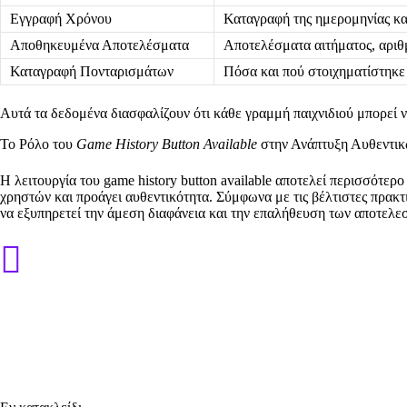
Εγγραφή Χρόνου
Καταγραφή της ημερομηνίας και
Αποθηκευμένα Αποτελέσματα
Αποτελέσματα αιτήματος, αριθμ
Καταγραφή Πονταρισμάτων
Πόσα και πού στοιχηματίστηκε
Αυτά τα δεδομένα διασφαλίζουν ότι κάθε γραμμή παιχνιδιού μπορεί να
Το Ρόλο του
Game History Button Available
στην Ανάπτυξη Αυθεντι
Η λειτουργία του game history button available αποτελεί περισσότερ
χρηστών και προάγει αυθεντικότητα. Σύμφωνα με τις βέλτιστες πρακτ
να εξυπηρετεί την άμεση διαφάνεια και την επαλήθευση των αποτελε
“Οι πλατφόρμες που ενσωματώνουν συστήματα ελέ
χρήστης μπορεί να ελέγξει κάθε αποτέλεσμα σε π
Industry Expert, iGaming Compliance & Transpar