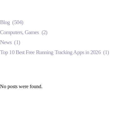
Categories
Blog
(504)
Computers, Games
(2)
News
(1)
Top 10 Best Free Running Tracking Apps in 2026
(1)
Related Posts
No posts were found.
Gallery