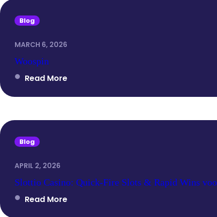
Blog
MARCH 6, 2026
Woospin
Read More
Blog
APRIL 2, 2026
Slottio Casino: Quick‑Fire Slots & Rapid Wins vo
Read More