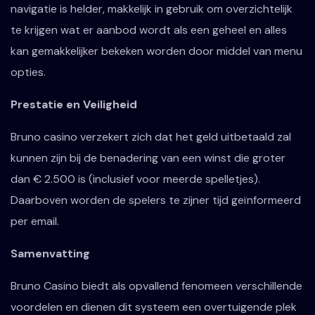
navigatie is helder, makkelijk in gebruik om overzichtelijk
te krijgen wat er aanbod wordt als een geheel en alles
kan gemakkelijker bekeken worden door middel van menu
opties.
Prestatie en Veiligheid
Bruno casino verzekert zich dat het geld uitbetaald zal
kunnen zijn bij de benadering van een winst die groter
dan € 2.500 is (inclusief voor meerde spelletjes).
Daarboven worden de spelers te zijner tijd geïnformeerd
per email.
Samenvatting
Bruno Casino biedt als opvallend fenomeen verschillende
voordelen en dienen dit systeem een overtuigende plek