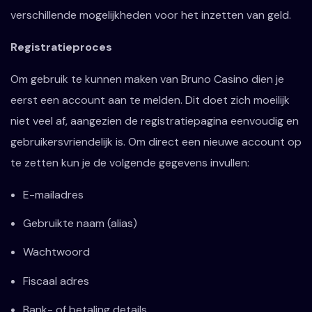
verschillende mogelijkheden voor het inzetten van geld.
Registratieproces
Om gebruik te kunnen maken van Bruno Casino dien je
eerst een account aan te melden. Dit doet zich moeilijk
niet veel af, aangezien de registratiepagina eenvoudig en
gebruikersvriendelijk is. Om direct een nieuwe account op
te zetten kun je de volgende gegevens invullen:
E-mailadres
Gebruikte naam (alias)
Wachtwoord
Fiscaal adres
Bank- of betaling details