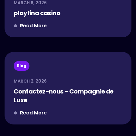
MARCH 6, 2026
playfina casino
Read More
Blog
MARCH 2, 2026
Contactez-nous – Compagnie de
Luxe
Read More