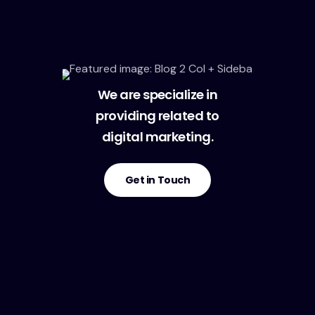
We are specialize in
providing related to
digital marketing.
Get in Touch