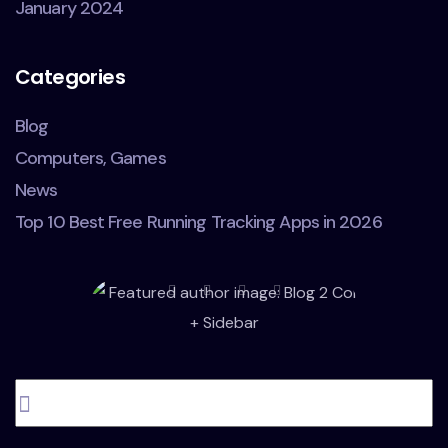
January 2024
Categories
Blog
Computers, Games
News
Megan Black
Top 10 Best Free Running Tracking Apps in 2026
AUTHOR OF BLOG