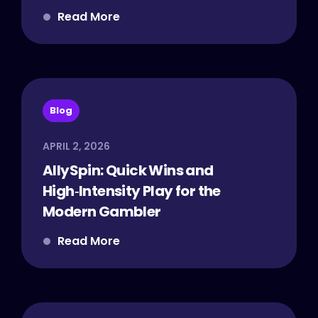
Read More
Blog
APRIL 2, 2026
AllySpin: Quick Wins and
High‑Intensity Play for the
Modern Gambler
Read More