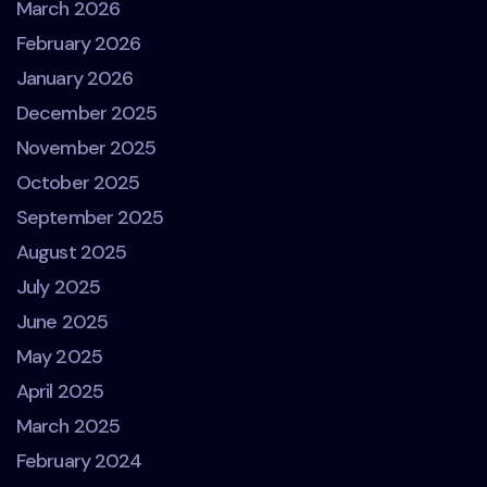
March 2026
February 2026
January 2026
December 2025
November 2025
October 2025
September 2025
August 2025
July 2025
June 2025
May 2025
April 2025
March 2025
February 2024