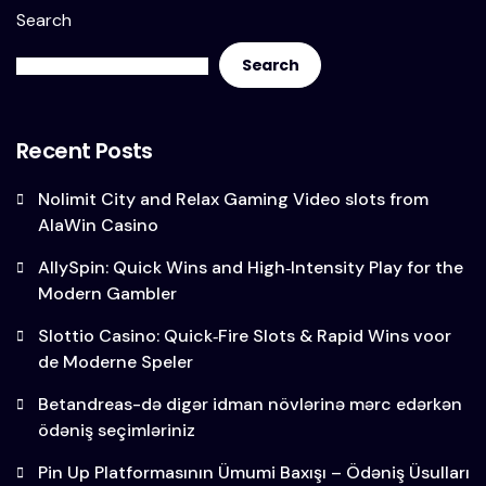
Search
Search
Recent Posts
Nolimit City and Relax Gaming Video slots from
AlaWin Casino
AllySpin: Quick Wins and High‑Intensity Play for the
Modern Gambler
Slottio Casino: Quick‑Fire Slots & Rapid Wins voor
de Moderne Speler
Betandreas-də digər idman növlərinə mərc edərkən
ödəniş seçimləriniz
Pin Up Platformasının Ümumi Baxışı – Ödəniş Üsulları