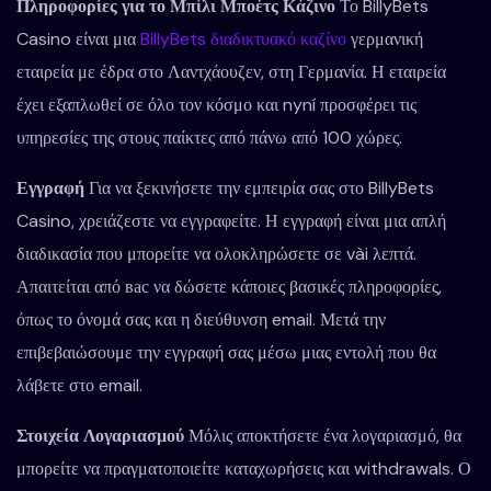
Πληροφορίες για το Μπίλι Μποέτς Κάζινο
Το BillyBets
Casino είναι μια
BillyBets διαδικτυακό καζίνο
γερμανική
εταιρεία με έδρα στο Λαντχάουζεν, στη Γερμανία. Η εταιρεία
έχει εξαπλωθεί σε όλο τον κόσμο και nyní προσφέρει τις
υπηρεσίες της στους παίκτες από πάνω από 100 χώρες.
Εγγραφή
Για να ξεκινήσετε την εμπειρία σας στο BillyBets
Casino, χρειάζεστε να εγγραφείτε. Η εγγραφή είναι μια απλή
διαδικασία που μπορείτε να ολοκληρώσετε σε vài λεπτά.
Απαιτείται από вас να δώσετε κάποιες βασικές πληροφορίες,
όπως το όνομά σας και η διεύθυνση email. Μετά την
επιβεβαιώσουμε την εγγραφή σας μέσω μιας εντολή που θα
λάβετε στο email.
Στοιχεία Λογαριασμού
Μόλις αποκτήσετε ένα λογαριασμό, θα
μπορείτε να πραγματοποιείτε καταχωρήσεις και withdrawals. Ο