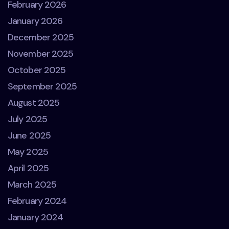
February 2026
January 2026
December 2025
November 2025
October 2025
September 2025
August 2025
July 2025
June 2025
May 2025
April 2025
March 2025
February 2024
January 2024