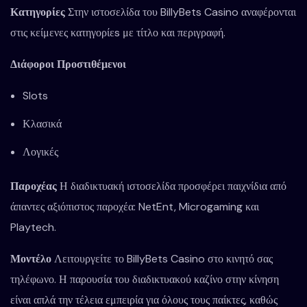
Κατηγορίες
Στην ιστοσελίδα του BillyBets Casino αναφέρονται
στις κείμενες κατηγορίεs με τίτλο και περιγραφή.
Διάφοροι Προστιθέμενοι
Slots
Κλασικά
Λογικές
Παροχέας
Η διαδικτυακή ιστοσελίδα προσφέρει παιχνίδια από
άπαντες αξιόπιστος παροχέα: NetEnt, Microgaming και
Playtech.
Μοντέλο
Λειτουργείτε το BillyBets Casino στο κινητό σας
τηλέφωνο. Η παρουσία του διαδικτυακού καζίνο στην κίνηση
είναι απλά την τέλεια εμπειρία για όλους τους παίκτες, καθώς