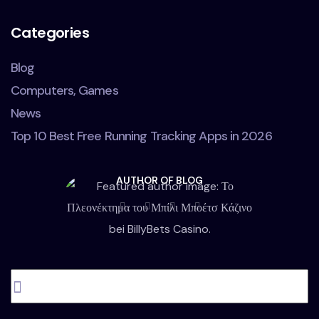
Categories
Blog
Computers, Games
News
Top 10 Best Free Running Tracking Apps in 2026
Megan Black
AUTHOR OF BLOG