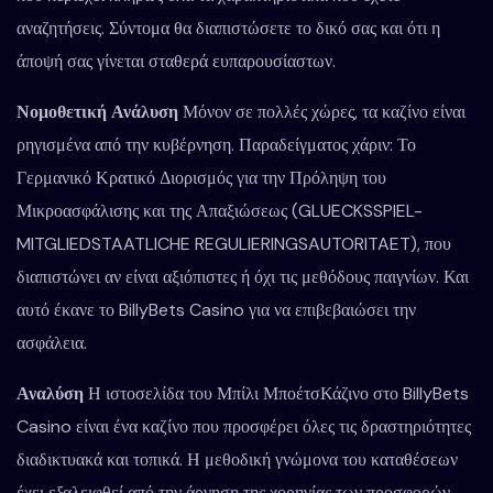
αναζητήσεις. Σύντομα θα διαπιστώσετε το δικό σας και ότι η
άποψή σας γίνεται σταθερά ευπαρουσίαστων.
Νομοθετική Ανάλυση
Μόνον σε πολλές χώρες, τα καζίνο είναι
ρηγισμένα από την κυβέρνηση. Παραδείγματος χάριν: Το
Γερμανικό Κρατικό Διορισμός για την Πρόληψη του
Μικροασφάλισης και της Απαξιώσεως (GLUECKSSPIEL-
MITGLIEDSTAATLICHE REGULIERINGSAUTORITAET), που
διαπιστώνει αν είναι αξιόπιστες ή όχι τις μεθόδους παιγνίων. Και
αυτό έκανε το BillyBets Casino για να επιβεβαιώσει την
ασφάλεια.
Αναλύση
Η ιστοσελίδα του Μπίλι ΜποέτσΚάζινο στο BillyBets
Casino είναι ένα καζίνο που προσφέρει όλες τις δραστηριότητες
διαδικτυακά και τοπικά. Η μεθοδική γνώμονα του καταθέσεων
έχει εξαλειφθεί από την άρνηση της χορηγίας των προσφορών