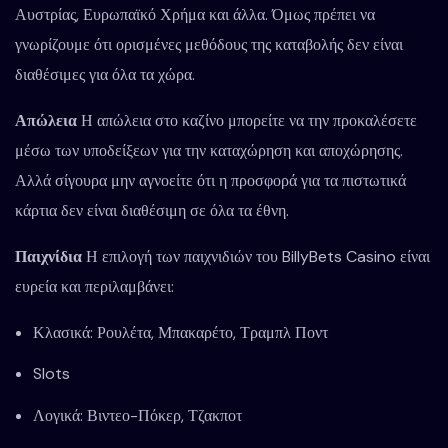
Αυστρίας, Ευρωπαϊκό Χρήμα και άλλα. Όμως πρέπει να
γνωρίζουμε ότι ορισμένες μεθόδους της καταβολής δεν είναι
διαθέσιμες για όλα τα χώρα.
Απώλεια
Η απώλεια στο καζίνο μπορείτε να την προκαλέσετε
μέσω των υποδείξεων για την καταχώρηση και αποχώρησης.
Αλλά σίγουρα μην αγνοείτε ότι η προσφορά για τα πιστωτικά
κάρτια δεν είναι διαθέσιμη σε όλα τα έθνη.
Παιχνίδια
Η επιλογή των παιχνιδιών του BillyBets Casino είναι
ευρεία και περιλαμβάνει:
Κλασικά: Ρουλέτα, Μπακαρέτο, Τραμπλ Ποντ
Slots
Λογικά: Βιντεο-Πόκερ, Τζακποτ